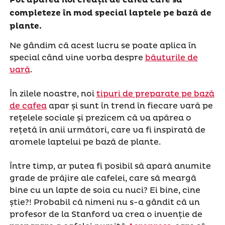
completeze în mod special laptele pe bază de
plante.
Ne gândim că acest lucru se poate aplica în
special când vine vorba despre
băuturile de
vară
.
În zilele noastre, noi
tipuri de preparate pe bază
de cafea
apar și sunt în trend în fiecare vară pe
rețelele sociale și prezicem că va apărea o
rețetă în anii următori, care va fi inspirată de
aromele laptelui pe bază de plante.
Între timp, ar putea fi posibil să apară anumite
grade de prăjire ale cafelei, care să meargă
bine cu un lapte de soia cu nuci? Ei bine, cine
știe?! Probabil că nimeni nu s-a gândit că un
profesor de la Stanford va crea o invenție de