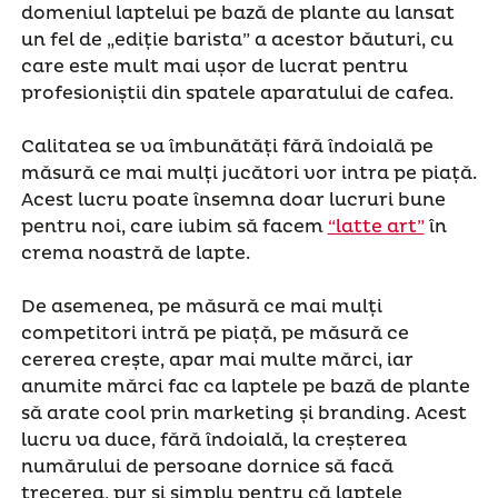
domeniul laptelui pe bază de plante au lansat
un fel de „ediție barista” a acestor băuturi, cu
care este mult mai ușor de lucrat pentru
profesioniștii din spatele aparatului de cafea.
Calitatea se va îmbunătăți fără îndoială pe
măsură ce mai mulți jucători vor intra pe piață.
Acest lucru poate însemna doar lucruri bune
pentru noi, care iubim să facem
“latte art”
în
crema noastră de lapte.
De asemenea, pe măsură ce mai mulți
competitori intră pe piață, pe măsură ce
cererea crește, apar mai multe mărci, iar
anumite mărci fac ca laptele pe bază de plante
să arate cool prin marketing și branding. Acest
lucru va duce, fără îndoială, la creșterea
numărului de persoane dornice să facă
trecerea, pur și simplu pentru că laptele