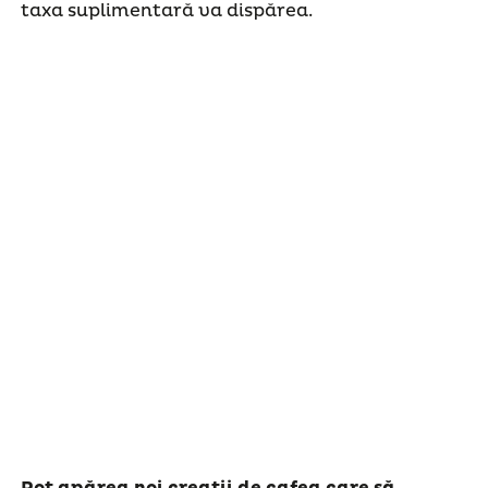
taxa suplimentară va dispărea.
Pot apărea noi creații de cafea care să