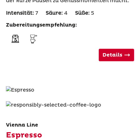
der kurze Pausen zu Genussmomenten macht.
Intensität:
7
Säure:
4
Süße:
5
Zubereitungsempfehlung:
Details
Vienna Line
Espresso