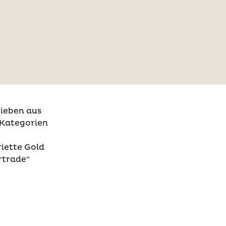
rieben aus
 Kategorien
riette Gold
irtrade“