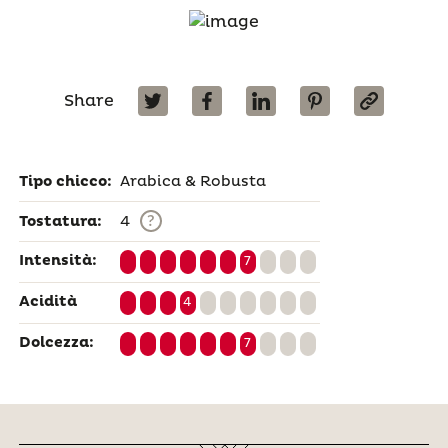
Share
Tipo chicco:
Arabica & Robusta
?
Tostatura:
4
Intensità:
7
Acidità
4
Dolcezza:
7