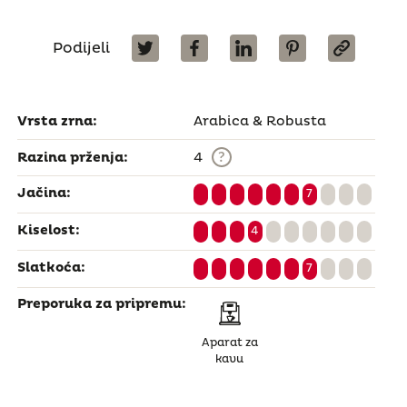
Podijeli
Vrsta zrna:
Arabica & Robusta
?
Razina prženja:
4
Jačina:
7
Kiselost:
4
Slatkoća:
7
Preporuka za pripremu:
Aparat za
kavu