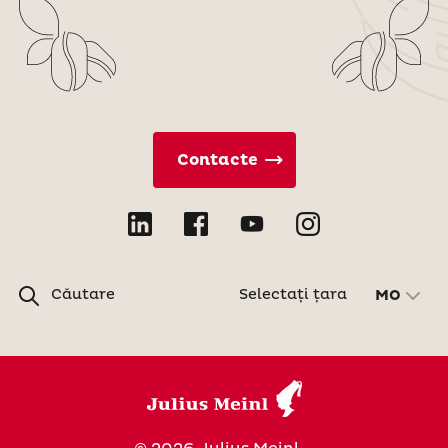
Contacte
Căutare
Selectați țara
MO