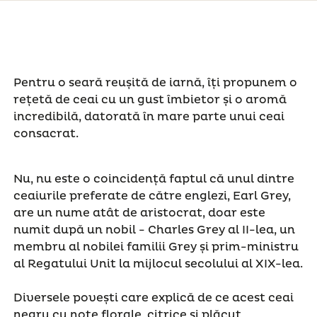
Pentru o seară reușită de iarnă, îți propunem o
rețetă de ceai cu un gust îmbietor și o aromă
incredibilă, datorată în mare parte unui ceai
consacrat.
Nu, nu este o coincidență faptul că unul dintre
ceaiurile preferate de către englezi, Earl Grey,
are un nume atât de aristocrat, doar este
numit după un nobil - Charles Grey al II-lea, un
membru al nobilei familii Grey și prim-ministru
al Regatului Unit la mijlocul secolului al XIX-lea.
Diversele povești care explică de ce acest ceai
negru cu note florale, citrice și plăcut