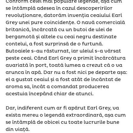
Conform celei mai populare legende, așa cum
se întâmplă adesea în cazul descoperirilor
revoluționare, datorăm invenția ceaiului Earl
Grey unei pure coincidențe. O navă comercială
britanică, încărcată cu un butoi de ulei de
bergamotă și altele cu ceai negru destinate
contelui, a fost surprinsă de o furtună.
Butoaiele s-au răsturnat, iar uleiul s-a vărsat
peste ceai. Când Earl Grey a primit încărcătura
avariată în port, toată lumea a crezut că o va
arunca în apă. Dar nu a fost nici pe departe așa:
el a gustat ceaiul și a fost atât de încântat de
aroma sa, încât a comandat producerea
acestuia începând chiar de atunci.
Dar, indiferent cum ar fi apărut Earl Grey, va
exista mereu o legendă extraordinară, așa cum
se întâmplă de obicei cu toate lucrurile bune
din viață.