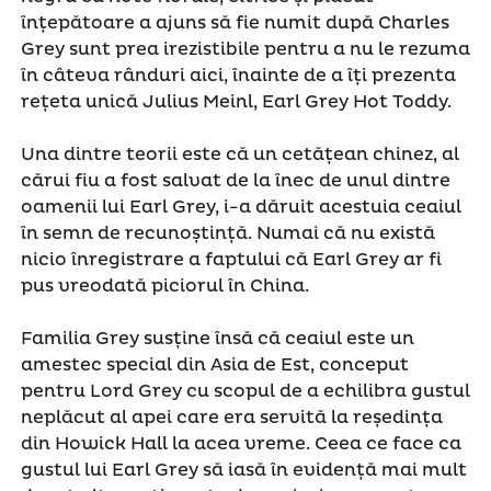
înțepătoare a ajuns să fie numit după Charles
Grey sunt prea irezistibile pentru a nu le rezuma
în câteva rânduri aici, înainte de a îți prezenta
rețeta unică Julius Meinl, Earl Grey Hot Toddy.
Una dintre teorii este că un cetățean chinez, al
cărui fiu a fost salvat de la înec de unul dintre
oamenii lui Earl Grey, i-a dăruit acestuia ceaiul
în semn de recunoștință. Numai că nu există
nicio înregistrare a faptului că Earl Grey ar fi
pus vreodată piciorul în China.
Familia Grey susține însă că ceaiul este un
amestec special din Asia de Est, conceput
pentru Lord Grey cu scopul de a echilibra gustul
neplăcut al apei care era servită la reședința
din Howick Hall la acea vreme. Ceea ce face ca
gustul lui Earl Grey să iasă în evidență mai mult