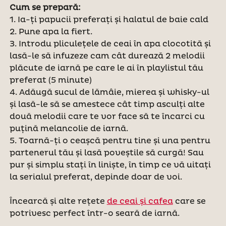
Cum se prepară:
1. Ia-ți papucii preferați și halatul de baie cald
2. Pune apa la fiert.
3. Introdu pliculețele de ceai în apa clocotită și
lasă-le să infuzeze cam cât durează 2 melodii
plăcute de iarnă pe care le ai în playlistul tău
preferat (5 minute)
4. Adăugă sucul de lămâie, mierea și whisky-ul
și lasă-le să se amestece cât timp asculți alte
două melodii care te vor face să te încarci cu
puțină melancolie de iarnă.
5. Toarnă-ți o ceașcă pentru tine și una pentru
partenerul tău și lasă poveștile să curgă! Sau
pur și simplu stați în liniște, în timp ce vă uitați
la serialul preferat, depinde doar de voi.
Încearcă și alte rețete
de ceai și cafea
care se
potrivesc perfect într-o seară de iarnă.