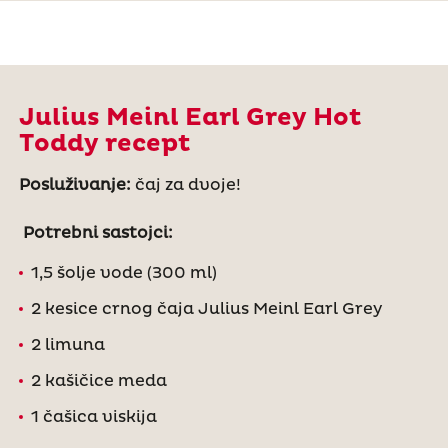
Julius Meinl Earl Grey Hot
Toddy recept
Posluživanje:
čaj za dvoje!
Potrebni sastojci:
1,5 šolje vode (300 ml)
2 kesice crnog čaja Julius Meinl Earl Grey
2 limuna
2 kašičice meda
1 čašica viskija