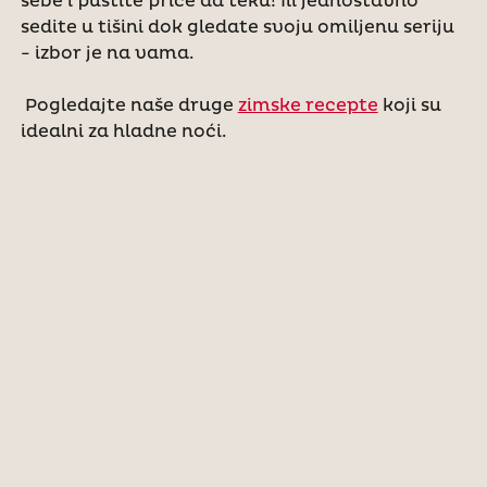
sebe i pustite priče da teku! Ili jednostavno
sedite u tišini dok gledate svoju omiljenu seriju
- izbor je na vama.
Pogledajte naše druge
zimske recepte
koji su
idealni za hladne noći.