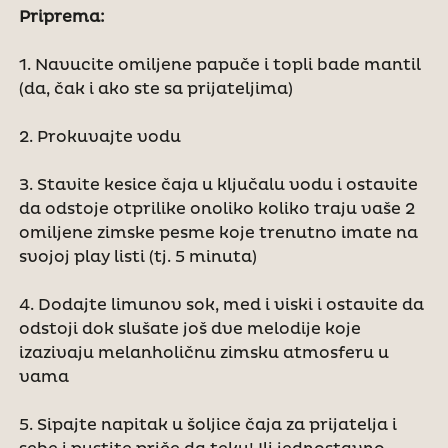
Priprema:
1. Navucite omiljene papuče i topli bade mantil
(da, čak i ako ste sa prijateljima)
2. Prokuvajte vodu
3. Stavite kesice čaja u ključalu vodu i ostavite
da odstoje otprilike onoliko koliko traju vaše 2
omiljene zimske pesme koje trenutno imate na
svojoj play listi (tj. 5 minuta)
4. Dodajte limunov sok, med i viski i ostavite da
odstoji dok slušate još dve melodije koje
izazivaju melanholičnu zimsku atmosferu u
vama
5. Sipajte napitak u šoljice čaja za prijatelja i