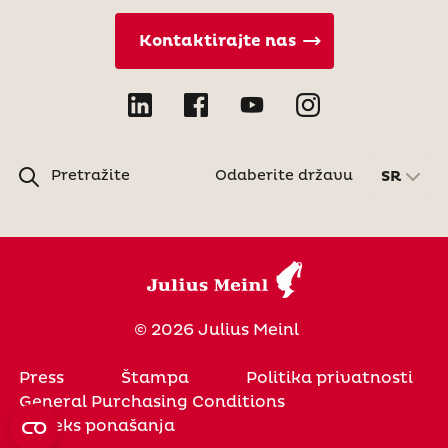
Kontaktirajte nas
Pretražite
Odaberite državu
SR
© 2026 Julius Meinl
Press
Štampa
Politika privatnosti
General Purchasing Conditions
Kodeks ponašanja