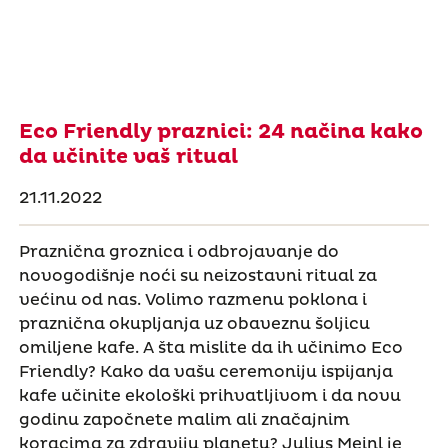
Eco Friendly praznici: 24 načina kako
da učinite vaš ritual
21.11.2022
Praznična groznica i odbrojavanje do
novogodišnje noći su neizostavni ritual za
većinu od nas. Volimo razmenu poklona i
praznična okupljanja uz obaveznu šoljicu
omiljene kafe. A šta mislite da ih učinimo Eco
Friendly? Kako da vašu ceremoniju ispijanja
kafe učinite ekološki prihvatljivom i da novu
godinu započnete malim ali značajnim
koracima za zdraviju planetu? Julius Meinl je