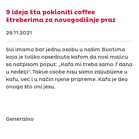
9 ideja šta pokloniti coffee
štreberima za novogodišnje praz
29.11.2021
Svi imamo bar jednu osobu u našim životima
koja je toliko opsednuta kafom da nosi majicu
sa natpisom poput: „Kafa mi treba samo 7 dana
u nedelji". Takve osobe nisu samo zaljubljene u
kafu, već i u način njene pripreme. Kafa je deo
onoga što oni jesu.
Generalno