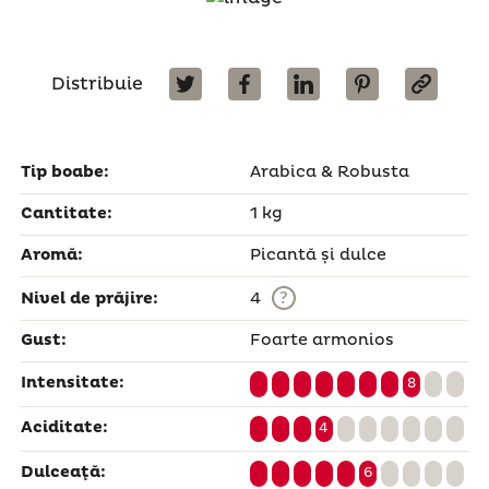
Distribuie
Tip boabe:
Arabica & Robusta
Cantitate:
1 kg
Aromă:
Picantă și dulce
?
Nivel de prăjire:
4
Gust:
Foarte armonios
Intensitate:
8
Aciditate:
4
Dulceaţă:
6