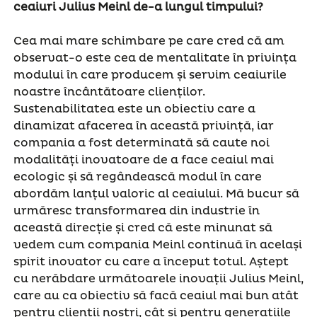
ceaiuri Julius Meinl de-a lungul timpului?
Cea mai mare schimbare pe care cred că am
observat-o este cea de mentalitate în privința
modului în care producem și servim ceaiurile
noastre încântătoare clienților.
Sustenabilitatea este un obiectiv care a
dinamizat afacerea în această privință, iar
compania a fost determinată să caute noi
modalități inovatoare de a face ceaiul mai
ecologic și să regândească modul în care
abordăm lanțul valoric al ceaiului. Mă bucur să
urmăresc transformarea din industrie în
această direcție și cred că este minunat să
vedem cum compania Meinl continuă în același
spirit inovator cu care a început totul. Aștept
cu nerăbdare următoarele inovații Julius Meinl,
care au ca obiectiv să facă ceaiul mai bun atât
pentru clienții noștri, cât și pentru generațiile