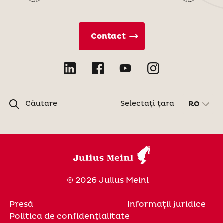
Contact
Căutare
Selectați țara
RO
© 2026 Julius Meinl
Presă
Informații juridice
Politica de confidenţialitate