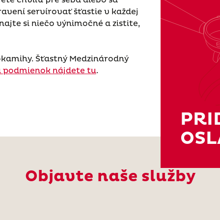
ravení servírovať šťastie v každej
najte si niečo výnimočné a zistite,
okamihy. Šťastný Medzinárodný
 a podmienok nájdete tu
.
PRI
OSL
Objavte naše služby