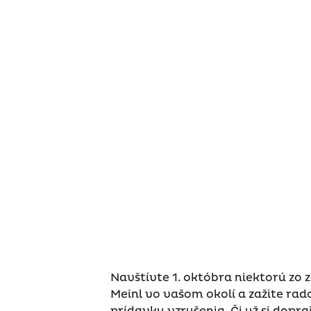
Navštívte 1. októbra niektorú zo 
Meinl vo vašom okolí a zažite rad
prídavku vzrušenia. Či už si dopra