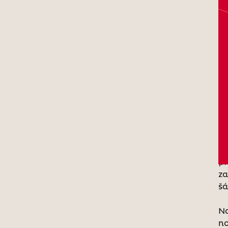
V 
vi
ch
pr
za
šá
Na
no