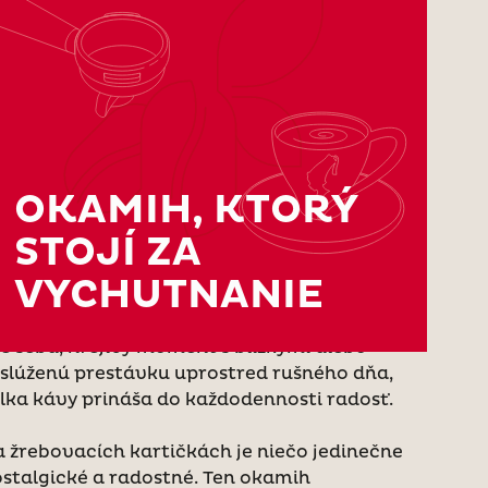
OKAMIH, KTORÝ
STOJÍ ZA
spoločnosti Julius Meinl veríme, že káva je
VYCHUTNANIE
ac než len nápoj. Je to rituál, zastavenie sa,
víľa na vychutnanie. Či už ide o tichý okamih
e seba, hrejivý moment s blízkymi alebo
slúženú prestávku uprostred rušného dňa,
lka kávy prináša do každodennosti radosť.
 žrebovacích kartičkách je niečo jedinečne
stalgické a radostné. Ten okamih