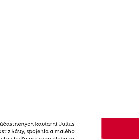
zúčastnených kaviarní Julius
osť z kávy, spojenia a malého
jete chvíľu pre seba alebo sa