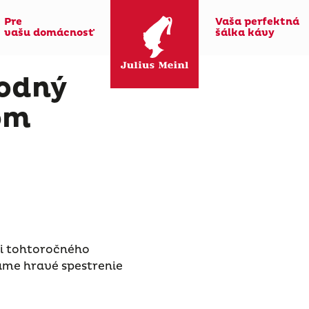
Pre
Vaša perfektná
vašu domácnosť
šálka kávy
odný
om
sti tohtoročného
ame hravé spestrenie