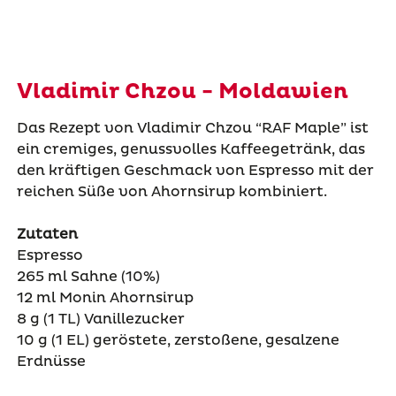
Vladimir Chzou - Moldawien
Das Rezept von Vladimir
Chzou
“
RAF Maple
” ist
ein cremiges, genussvolles Kaffeegetränk, das
den kräftigen Geschmack von Espresso mit der
reichen Süße von Ahornsirup kombiniert.
Zutaten
Espresso
265
ml Sahne
(10%)
12 ml Monin Ahornsirup
8 g (1 TL) Vanillezucker
10 g (1 EL) geröstete, zerstoßene, gesalzene
Erdnüsse