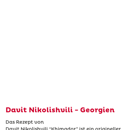
Davit Nikolishvili - Georgien
Das Rezept von
Davit
Nikolishvili
“
Khimador
”
ist ein origineller