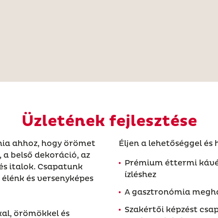
Üzletének fejlesztése
nia ahhoz, hogy örömet
Éljen a lehetőséggel és 
a belső dekoráció, az
Prémium éttermi kávé
 és italok. Csapatunk
ízléshez
 élénk és versenyképes
A gasztronómia megha
Szakértői képzést csa
kal, örömökkel és