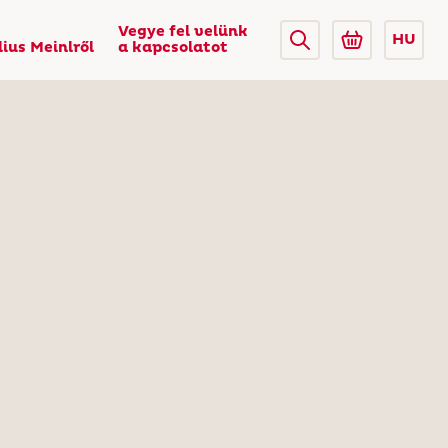
Vegye fel velünk
HU
lius Meinlről
a kapcsolatot