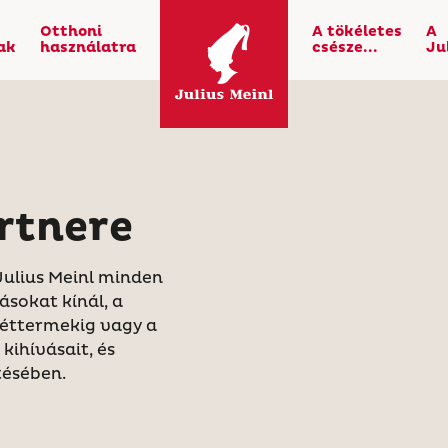
Otthoni
A tökéletes
A
ak
használatra
csésze...
Ju
rtnere
Julius Meinl minden
sokat kínál, a
 éttermekig vagy a
kihívásait, és
tésében.