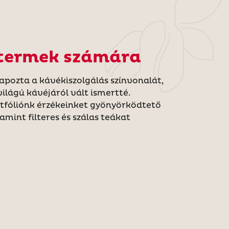
termek számára
apozta a kávékiszolgálás színvonalát,
zvilágú kávéjáról vált ismertté.
tfóliónk érzékeinket gyönyörködtető
amint filteres és szálas teákat