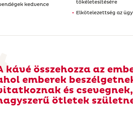
tökéletesítésére
a vendégek kedvence
Elkötelezettség az ügy
A kávé összehozza az embe
ahol emberek beszélgetne
vitatkoznak és csevegnek,
nagyszerű ötletek születn