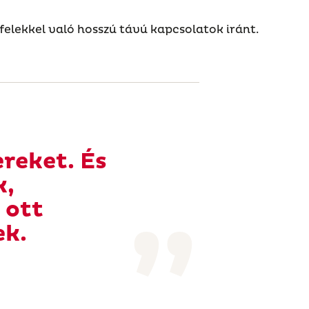
felekkel való hosszú távú kapcsolatok iránt.
reket. És
k,
 ott
ek.