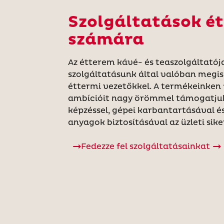
Szolgáltatások é
számára
Az étterem kávé- és teaszolgáltatój
szolgáltatásunk által valóban megi
éttermi vezetőkkel. A termékeinken f
ambícióit nagy örömmel támogatjuk
képzéssel, gépei karbantartásával é
anyagok biztosításával az üzleti sik
Fedezze fel szolgáltatásainkat