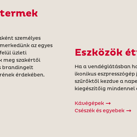
ttermek
aként személyes
smerkedünk az egyes
Eszközök ét
elül üzleti
 meg szakértői
Ha a vendéglátásban ha
s brandingelt
ikonikus eszpresszógép 
erének érdekében.
szűrőktől kezdve a nape
kiegészítőig mindennel 
Kávégépek
Csészék és egyebek