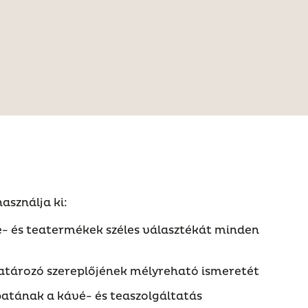
használja ki:
- és teatermékek széles választékát minden
tározó szereplőjének mélyreható ismeretét
patának a kávé- és teaszolgáltatás