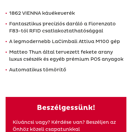
1862 VIENNA kávékeverék
Fantasztikus precíziós daráló a Fiorenzato
F83-tól RFID csatlakoztathatósággal
A legmodernebb LaCimbali Attiva M100 gép
Matteo Thun által tervezett fekete arany
luxus csészék és egyéb prémium POS anyagok
Automatikus tömörítő
Beszélgessünk!
Kíváncsi vagy? Kérdése van? Beszéljen az
Önhöz közeli csapatunkkal