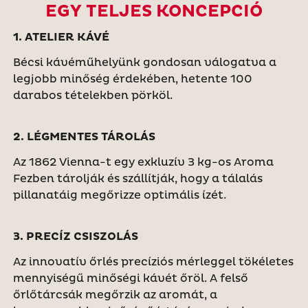
EGY TELJES KONCEPCIÓ
1. ATELIER KÁVÉ
Bécsi kávéműhelyünk gondosan válogatva a
legjobb minőség érdekében, hetente 100
darabos tételekben pörköl.
2. LÉGMENTES TÁROLÁS
Az 1862 Vienna-t egy exkluzív 3 kg-os Aroma
Fezben tárolják és szállítják, hogy a tálalás
pillanatáig megőrizze optimális ízét.
3. PRECÍZ CSISZOLÁS
Az innovatív őrlés precíziós mérleggel tökéletes
mennyiségű minőségi kávét őröl. A felső
őrlőtárcsák megőrzik az aromát, a