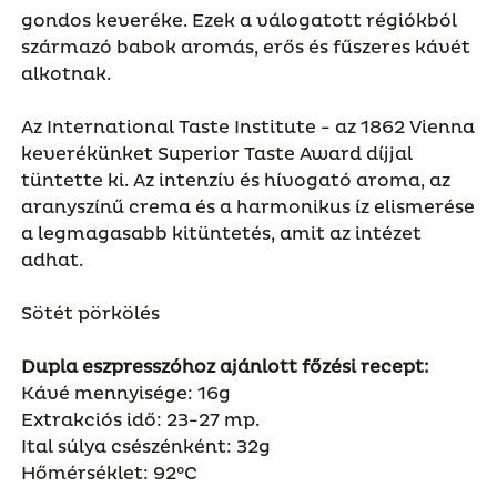
gondos keveréke. Ezek a válogatott régiókból
származó babok aromás, erős és fűszeres kávét
alkotnak.
Az International Taste Institute - az 1862 Vienna
keverékünket Superior Taste Award díjjal
tüntette ki. Az intenzív és hívogató aroma, az
aranyszínű crema és a harmonikus íz elismerése
a legmagasabb kitüntetés, amit az intézet
adhat.
Sötét pörkölés
Dupla eszpresszóhoz ajánlott főzési recept:
Kávé mennyisége: 16g
Extrakciós idő: 23-27 mp.
Ital súlya csészénként: 32g
Hőmérséklet: 92°C