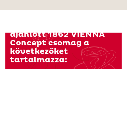
Az ügyfeleink számára
ajánlott 1862 VIENNA
Concept csomag a
következőket
tartalmazza: