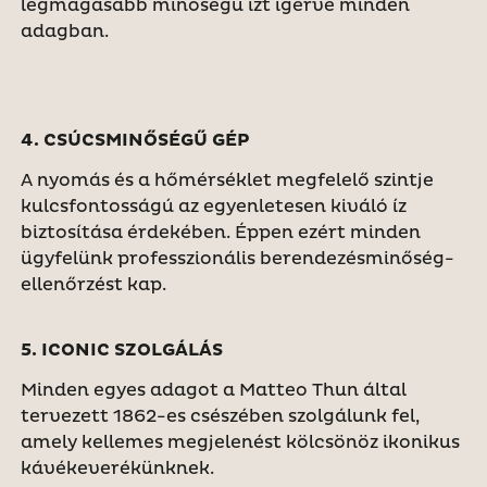
legmagasabb minőségű ízt ígérve minden
adagban.
4. CSÚCSMINŐSÉGŰ GÉP
A nyomás és a hőmérséklet megfelelő szintje
kulcsfontosságú az egyenletesen kiváló íz
biztosítása érdekében. Éppen ezért minden
ügyfelünk professzionális berendezésminőség-
ellenőrzést kap.
5. ICONIC SZOLGÁLÁS
Minden egyes adagot a Matteo Thun által
tervezett 1862-es csészében szolgálunk fel,
amely kellemes megjelenést kölcsönöz ikonikus
kávékeverékünknek.