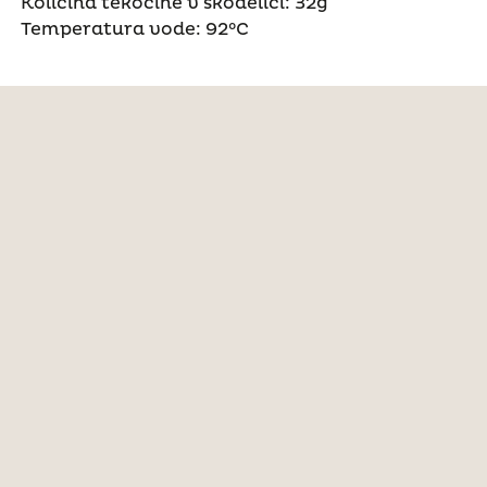
Količina tekočine v skodelici: 32g
Temperatura vode: 92°C