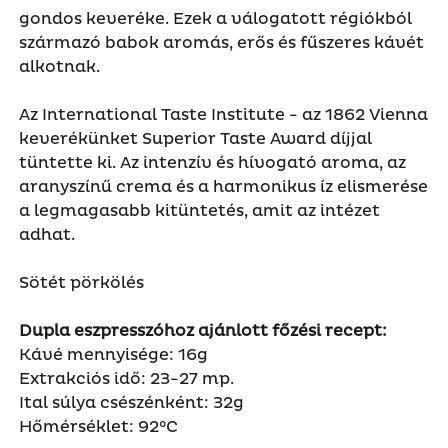
gondos keveréke. Ezek a válogatott régiókból
származó babok aromás, erős és fűszeres kávét
alkotnak.
Az International Taste Institute - az 1862 Vienna
keverékünket Superior Taste Award díjjal
tüntette ki. Az intenzív és hívogató aroma, az
aranyszínű crema és a harmonikus íz elismerése
a legmagasabb kitüntetés, amit az intézet
adhat.
Sötét pörkölés
Dupla eszpresszóhoz ajánlott főzési recept:
Kávé mennyisége: 16g
Extrakciós idő: 23-27 mp.
Ital súlya csészénként: 32g
Hőmérséklet: 92°C