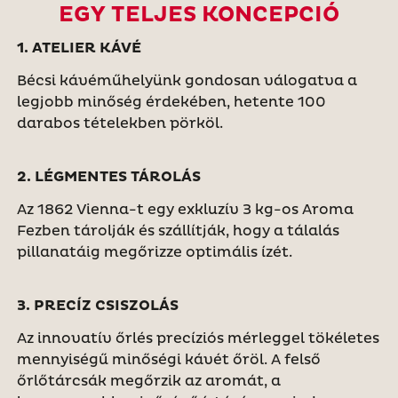
EGY TELJES KONCEPCIÓ
1. ATELIER KÁVÉ
Bécsi kávéműhelyünk gondosan válogatva a
legjobb minőség érdekében, hetente 100
darabos tételekben pörköl.
2. LÉGMENTES TÁROLÁS
Az 1862 Vienna-t egy exkluzív 3 kg-os Aroma
Fezben tárolják és szállítják, hogy a tálalás
pillanatáig megőrizze optimális ízét.
3. PRECÍZ CSISZOLÁS
Az innovatív őrlés precíziós mérleggel tökéletes
mennyiségű minőségi kávét őröl. A felső
őrlőtárcsák megőrzik az aromát, a