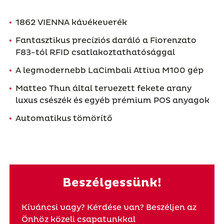
1862 VIENNA kávékeverék
Fantasztikus precíziós daráló a Fiorenzato
F83-tól RFID csatlakoztathatósággal
A legmodernebb LaCimbali Attiva M100 gép
Matteo Thun által tervezett fekete arany
luxus csészék és egyéb prémium POS anyagok
Automatikus tömörítő
Beszélgessünk!
Kíváncsi vagy? Kérdése van? Beszéljen az
Önhöz közeli csapatunkkal