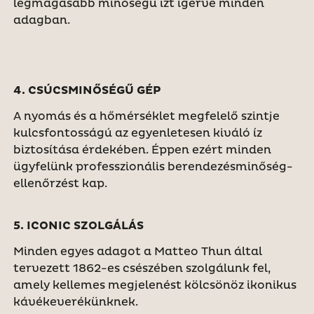
legmagasabb minőségű ízt ígérve minden
adagban.
4. CSÚCSMINŐSÉGŰ GÉP
A nyomás és a hőmérséklet megfelelő szintje
kulcsfontosságú az egyenletesen kiváló íz
biztosítása érdekében. Éppen ezért minden
ügyfelünk professzionális berendezésminőség-
ellenőrzést kap.
5. ICONIC SZOLGÁLÁS
Minden egyes adagot a Matteo Thun által
tervezett 1862-es csészében szolgálunk fel,
amely kellemes megjelenést kölcsönöz ikonikus
kávékeverékünknek.