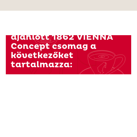
Az ügyfeleink számára
ajánlott 1862 VIENNA
Concept csomag a
következőket
tartalmazza: