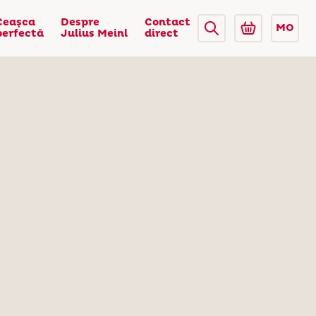
Ceaşca
Despre
Contact
MO
perfectă
Julius Meinl
direct