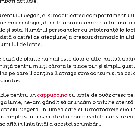
mbări actuale.
urentului vegan, ci și modificarea comportamentulu
ne mai ecologic, duce la aprovizionarea a tot mai m
le și soia. Numărul persoanelor cu intoleranță la lact
istă o astfel de afecțiune) a crescut dramatic în ulti
umului de lapte.
pe bază de plante nu mai este doar o alternativă apăru
ință pentru mulți cărora le place pur și simplu gustu
ne pe care îl conține îi atrage spre consum și pe cei 
 sănătos
zile pentru un
cappuccino
cu lapte de ovăz cresc pe z
eaga lume, ne-am gândit să aruncăm o privire atentă
laptelui vegetal în lumea cafelei. Următoarele evoluț
ntâmpla sunt inspirate din conversațiile noastre cu e
se află în linia întâi a acestei schimbări.