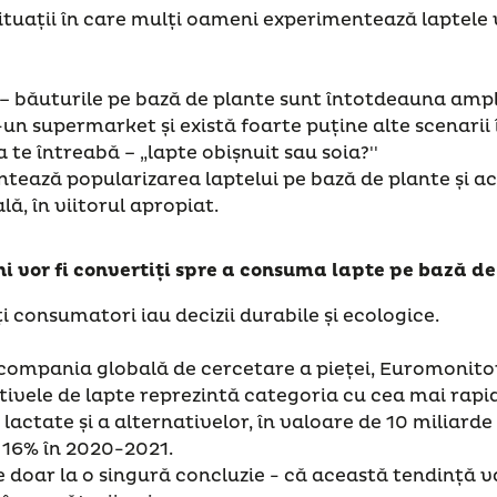
ituații în care mulți oameni experimentează laptele 
 – băuturile pe bază de plante sunt întotdeauna amp
-un supermarket și există foarte puține alte scenarii 
te întreabă – „lapte obișnuit sau soia?''
tează popularizarea laptelui pe bază de plante și ac
lă, în viitorul apropiat.
i vor fi convertiți spre a consuma lapte pe bază de
i consumatori iau decizii durabile și ecologice.
 compania globală de cercetare a pieței, Euromonitor
tivele de lapte reprezintă categoria cu cea mai rapid
lactate și a alternativelor, în valoare de 10 miliarde 
e 16% în 2020-2021.
e doar la o singură concluzie - că această tendință va