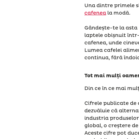
Una dintre primele s
cafenea
la modă.
Gândește-te la asta
laptele obișnuit într
cafenea, unde cineva 
Lumea cafelei alimen
continua, fără îndoia
Tot mai mulți oamen
Din ce în ce mai mulț
Cifrele publicate de
dezvăluie că alterna
industria produselor 
global, o creștere d
Aceste cifre pot duc