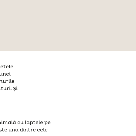
ietele
 unei
murile
uri. Și
nimală cu laptele pe
ste una dintre cele