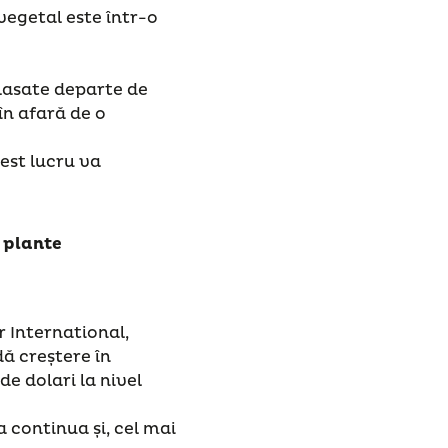
vegetal este într-o
lasate departe de
în afară de o
est lucru va
 plante
 International,
ă creștere în
de dolari la nivel
 continua și, cel mai