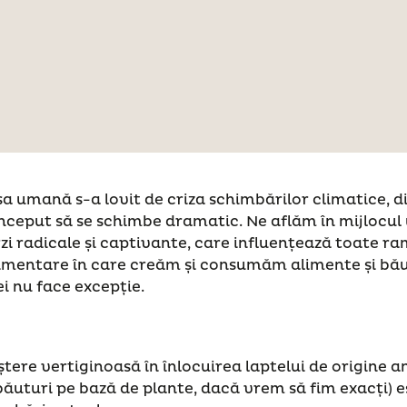
a umană s-a lovit de criza schimbărilor climatice, d
nceput să se schimbe dramatic. Ne aflăm în mijlocul
rzi radicale și captivante, care influențează toate ra
limentare în care creăm și consumăm alimente și băut
i nu face excepție.
ștere vertiginoasă în înlocuirea laptelui de origine a
băuturi pe bază de plante, dacă vrem să fim exacți) e