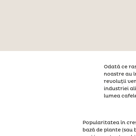
Odată ce ras
noastre au î
revoluții ve
industriei a
lumea cafele
Popularitatea în cre
bază de plante (sau 