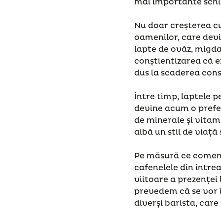
mai importante schi
Nu doar creșterea c
oamenilor, care devi
lapte de ovăz, migda
conștientizarea că ex
dus la scaderea cons
Între timp, laptele 
devine acum o prefer
de minerale și vitami
aibă un stil de viață
Pe măsură ce comen
cafenelele din într
viitoare a prezenței 
prevedem că se vor î
diverși barista, care 