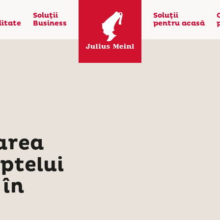
Soluţii
Soluţii
litate
Business
pentru acasă
area
aptelui
 în