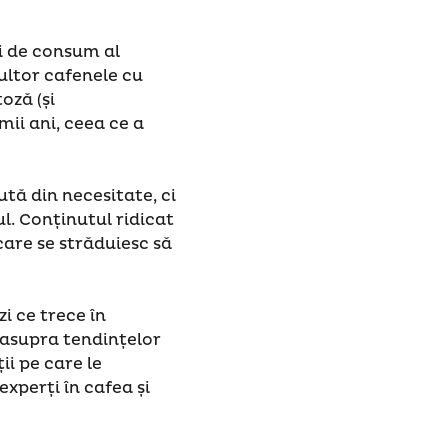
i de consum al
ultor cafenele cu
oză (și
mii ani, ceea ce a
tă din necesitate, ci
l. Conținutul ridicat
care se străduiesc să
i ce trece în
 asupra tendințelor
ii pe care le
xperți în cafea și