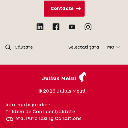
Contacte
Căutare
Selectați țara
MO
© 2026 Julius Meinl
Informații juridice
Politica de Confidenţialitate
General Purchasing Conditions