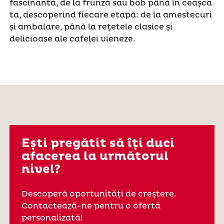
fascinantă, de la frunză sau bob până în ceașca
ta, descoperind fiecare etapă: de la amestecuri
și ambalare, până la rețetele clasice și
delicioase ale cafelei vieneze.
Ești pregătit să îți duci
afacerea la următorul
nivel?
Descoperă oportunități de creștere.
Contactează-ne pentru o ofertă
personalizată!