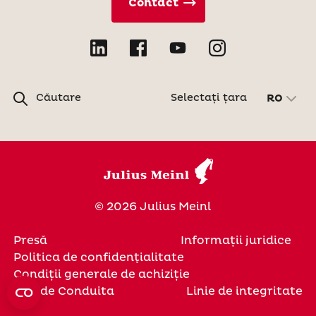
Contact
Căutare
Selectați țara
RO
© 2026 Julius Meinl
Presă
Informații juridice
Politica de confidenţialitate
Condiții generale de achiziție
Cod de Conduita
Linie de integritate