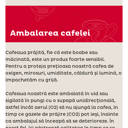
Ambalarea cafelei
Cafeaua prăjită, fie că este boabe sau
măcinată, este un produs foarte sensibil.
Pentru a proteja prețioasa noastră cafea de
oxigen, mirosuri, umiditate, căldură și lumină, o
împachetăm cu grijă.
Cafeaua noastră este ambalată în vid sau
sigilată în pungi cu o supapă unidirecțională,
astfel încât aerul (O2) să nu ajungă la cafea, în
timp ce gazele de prăjire (CO2) pot ieși, înainte
ca ambalajul să înceapă să se deterioreze. În
acest fel, își păstrează calitatea în timp ce se