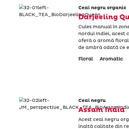
Ceai negru organic
Darjeeling Q
Cules manual în zonel
nordul Indiei, acest
oferă o aromă floral
de ambră odată ce es
Floral
Aromatic
Ceai negru
Assam India
Acest ceai negru org
înaltă calitate din 