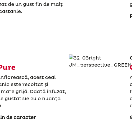
zat de un gust fin de malț
 castanie.
Pure
nflorească, acest ceai
nic este recoltat și
mare grijă. Odată infuzat,
le gustative cu o nuanță
n.
d
lin de caracter