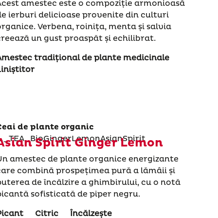
Acest amestec este o compoziție armonioasă
de ierburi delicioase provenite din culturi
organice. Verbena, roinița, menta și salvia
creează un gust proaspăt și echilibrat.
Amestec tradițional de plante medicinale
iniștitor
Ceai de plante organic
Asian Spirit Ginger Lemon
Un amestec de plante organice energizante
care combină prospețimea pură a lămâii și
puterea de încălzire a ghimbirului, cu o notă
picantă sofisticată de piper negru.
Picant
Citric
Încălzește