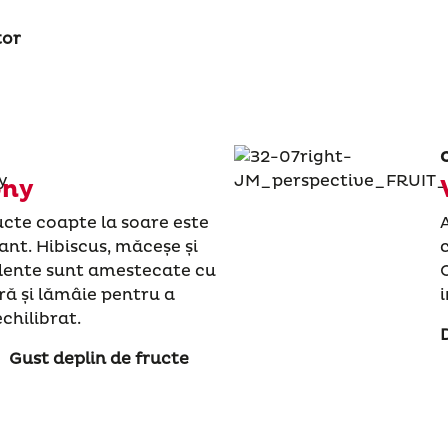
tor
ony
cte coapte la soare este
nt. Hibiscus, măceșe și
lente sunt amestecate cu
ră și lămâie pentru a
chilibrat.
Gust deplin de fructe