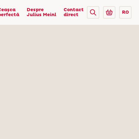
Ceaşca
Despre
Contact
RO
perfectă
Julius Meinl
direct