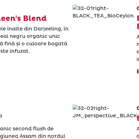
ueen's Blend
e înalte din Darjeeling, în
 ceai negru organic unic
ă fină și o culoare bogată
te infuzat.
anic second flush de
regiunea Assam din nordul