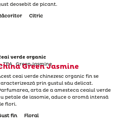
gust deosebit de picant.
Răcoritor
Citric
Ceai verde organic
China Green Jasmine
Acest ceai verde chinezesc organic fin se
caracterizează prin gustul său delicat.
Parfumarea, arta de a amesteca ceaiul verde
cu petale de iasomie, aduce o aromă intensă
e flori.
Gust fin
Floral