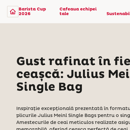
Barista Cup
Cafeaua echipei
2026
tale
Sustenabi
Gust rafinat în fi
ceașcă: Julius Mei
Single Bag
Inspirație excepțională prezentată în formatul
plicurile Julius Meinl Single Bags pentru o sin
Amestecurile de ceai meticulos realizate asig
memorabilă, oferind ceașca perfectă de ceai.