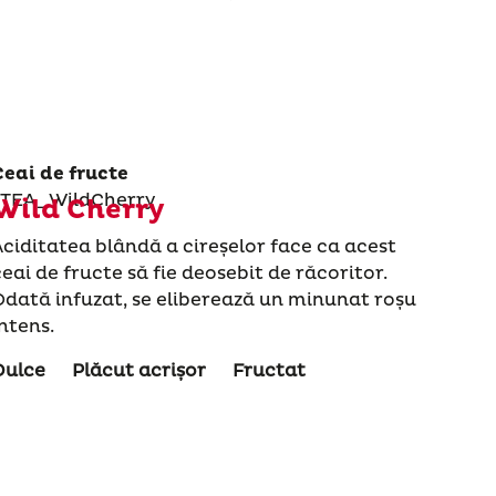
Ceai de fructe
Wild Cherry
Aciditatea blândă a cireșelor face ca acest
ceai de fructe să fie deosebit de răcoritor.
Odată infuzat, se eliberează un minunat roșu
intens.
Dulce
Plăcut acrișor
Fructat