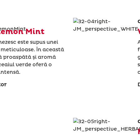
Lemon Mint
nezesc este supus unei
i meticuloase. În această
ă proaspătă și aromă
ceaiul verde oferă o
intensă.
tor