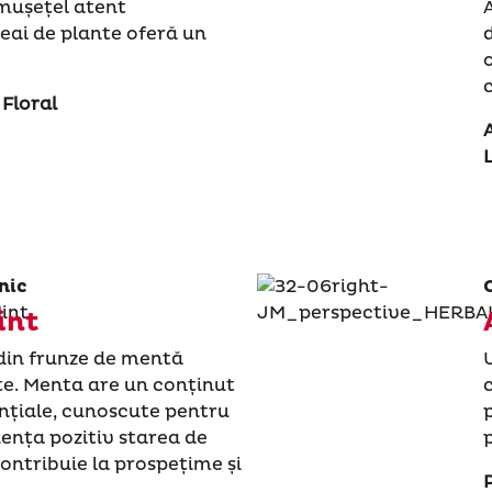
 mușețel atent
ceai de plante oferă un
Floral
L
nic
int
din frunze de mentă
te. Menta are un conținut
ențiale, cunoscute pentru
uența pozitiv starea de
contribuie la prospețime și