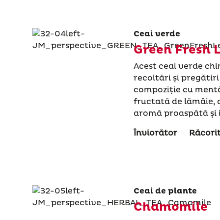
Ceai verde
Green Fresh 
Acest ceai verde chi
recoltări și pregătir
compoziție cu ment
fructată de lămâie, 
aromă proaspătă și 
Înviorător
Răcori
Ceai de plante
Chamomile