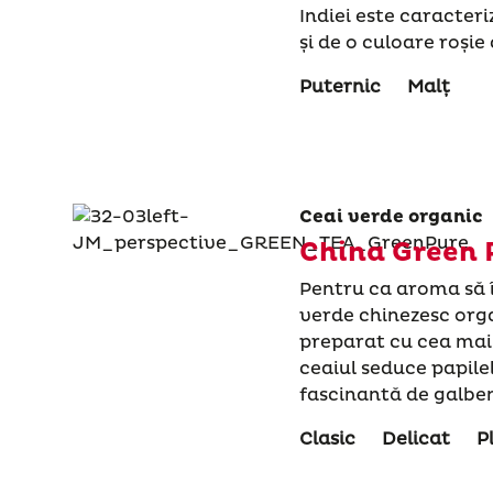
Indiei este caracteri
și de o culoare roșie
Puternic
Malț
Ceai verde organic
China Green 
Pentru ca aroma să î
verde chinezesc orga
preparat cu cea mai 
ceaiul seduce papile
fascinantă de galbe
Clasic
Delicat
P