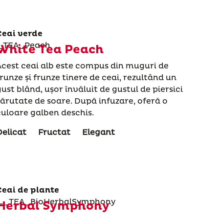
Ceai verde
White Tea Peach
Acest ceai alb este compus din muguri de
frunze și frunze tinere de ceai, rezultând un
gust blând, ușor învăluit de gustul de piersici
sărutate de soare. După infuzare, oferă o
culoare galben deschis.
Delicat
Fructat
Elegant
Ceai de plante
Herbal Symphony