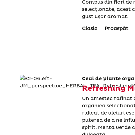
Compus din flori de
selecționate, acest 
gust ușor aromat.
Clasic
Proaspăt
Ceai de plante orga
Refreshing M
Un amestec rafinat 
organică selecționa
ridicat de uleiuri es
puterea de a ne infl
spirit. Menta verde 
dulceață.