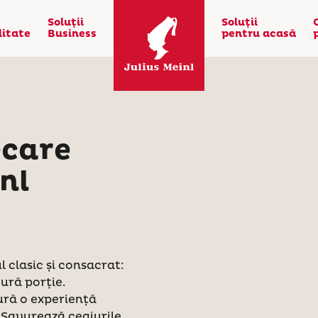
Soluţii
Soluţii
litate
Business
pentru acasă
ecare
nl
 clasic și consacrat:
gură porție.
ură o experiență
 Savurează ceaiurile