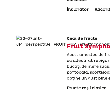
Înviorător
Răcori
Ceai de fructe
Fruit Symph
Acest amestec de fru
cu adevărat revigora
bucăți de mere sucu
portocală, scorțișoa
obține un gust bine e
Fructe roșii clasice