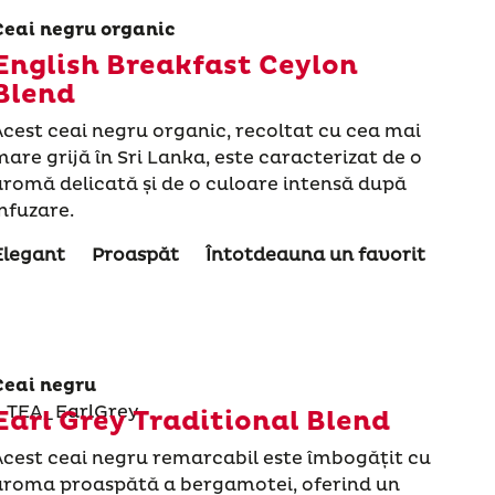
Ceai negru organic
English Breakfast Ceylon
Blend
Acest ceai negru organic, recoltat cu cea mai
mare grijă în Sri Lanka, este caracterizat de o
aromă delicată și de o culoare intensă după
infuzare.
Elegant
Proaspăt
Întotdeauna un favorit
Ceai negru
Earl Grey Traditional Blend
Acest ceai negru remarcabil este îmbogățit cu
aroma proaspătă a bergamotei, oferind un