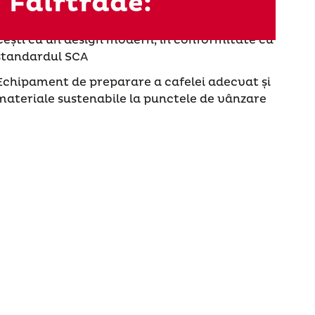
Fairtrade:
dublă certificare Bio Fairtrade
Cești cu un design modern, în conformitate cu
standardul SCA
Echipament de preparare a cafelei adecvat și
materiale sustenabile la punctele de vânzare