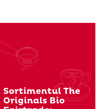
Sortimentul The
Originals Bio
Amestec pentru espresso de înaltă calitate, cu