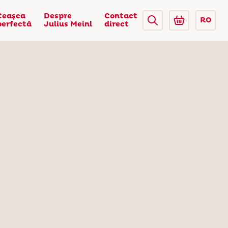
Ceaşca
Despre
Contact
RO
perfectă
Julius Meinl
direct