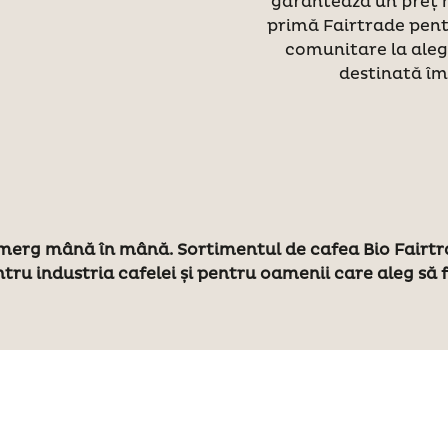
garantează un preț 
primă Fairtrade pentr
comunitare la alege
destinată îmb
 merg mână în mână. Sortimentul de cafea Bio Fairtrad
ntru industria cafelei și pentru oamenii care aleg să 