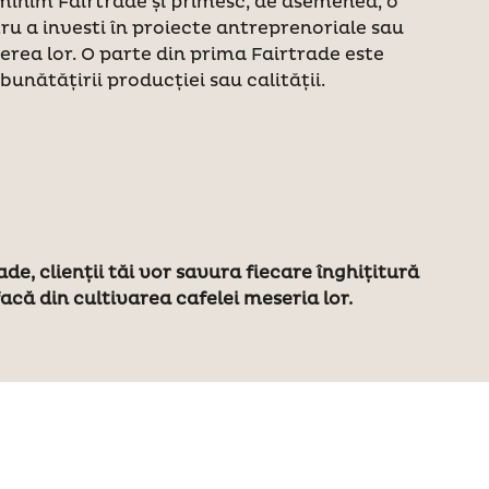
minim Fairtrade și primesc, de asemenea, o
u a investi în proiecte antreprenoriale sau
rea lor. O parte din prima Fairtrade este
unătățirii producției sau calității.
e, clienții tăi vor savura fiecare înghițitură
facă din cultivarea cafelei meseria lor.