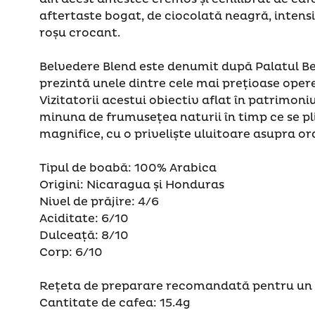
aftertaste bogat, de ciocolată neagră, intens
roșu crocant.
Belvedere Blend este denumit după Palatul B
prezintă unele dintre cele mai prețioase opere
Vizitatorii acestui obiectiv aflat în patrimoni
minuna de frumusețea naturii în timp ce se pl
magnifice, cu o priveliște uluitoare asupra or
Tipul de boabă: 100% Arabica
Origini: Nicaragua și Honduras
Nivel de prăjire: 4/6
Aciditate: 6/10
Dulceață: 8/10
Corp: 6/10
Rețeta de preparare recomandată pentru un 
Cantitate de cafea: 15.4g