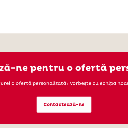
ă-ne pentru o ofertă per
u vrei o ofertă personalizată? Vorbește cu echipa noas
Contactează-ne