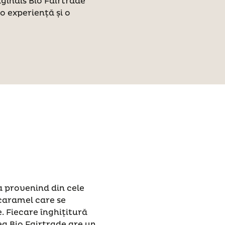
iginals Bio Fairtrade
 o experiență și o
 provenind din cele
 caramel care se
. Fiecare înghițitură
ea Bio Fairtrade are un