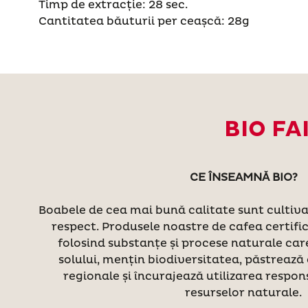
Timp de extracție: 28 sec.
Cantitatea băuturii per ceașcă: 28g
BIO F
CE ÎNSEAMNĂ BIO?
Boabele de cea mai bună calitate sunt cultiva
respect. Produsele noastre de cafea certific
folosind substanțe și procese naturale care
solului, mențin biodiversitatea, păstrează 
regionale și încurajează utilizarea respons
resurselor naturale.