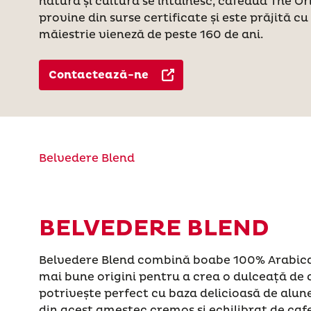
natura și cultura se întâlnesc, cafeaua The Or
provine din surse certificate și este prăjită cu
măiestrie vieneză de peste 160 de ani.
Contactează-ne
Belvedere Blend
BELVEDERE BLEND
Belvedere Blend combină boabe 100% Arabica
mai bune origini pentru a crea o dulceață de
potrivește perfect cu baza delicioasă de alune
din acest amestec cremos și echilibrat de caf