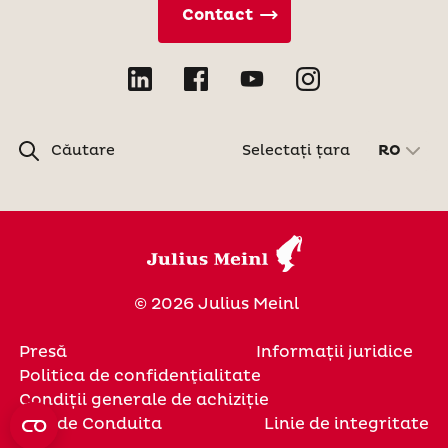
Contact
Căutare
Selectați țara
RO
© 2026 Julius Meinl
Presă
Informații juridice
Politica de confidenţialitate
Condiții generale de achiziție
Cod de Conduita
Linie de integritate