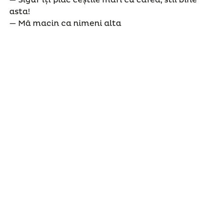
— Sigur îți plac ceștile mari cu cafea, stii bine
asta!
— Mă macin ca nimeni alta