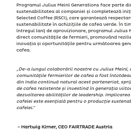
Programul Julius Meinl Generations face parte d
sustenabilitatea al companiei și completează iniț
Selected Coffee (RSCI), care garantează respectare
sustenabilitate în achizițiile de cafea verde. În t
întregul lanț de aprovizionare, programul Julius 
direct comunitățile de fermieri, promovând rezili
inovația și oportunitățile pentru următoarea gene
cafea.
„De-a lungul colaborării noastre cu Julius Meinl,
comunitățile fermierilor de cafea a fost întotdea
din India continuă natural acest parteneriat, sprij
de cafea rezistente și investind în generația viito
dezvoltarea abilităților de leadership. Implicarea 
cafelei este esențială pentru o producție sustenabi
cafelei.”
- Hartwig Kirner, CEO FAIRTRADE Austria