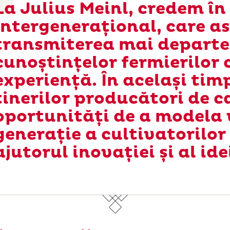
La Julius Meinl, credem în
intergenerațional, care a
transmiterea mai departe
cunoștințelor fermierilor 
experiență. În același timp
tinerilor producători de c
oportunități de a modela 
generație a cultivatorilor
ajutorul inovației și al ide