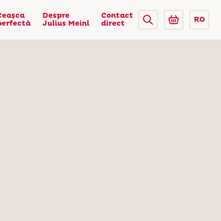
Ceaşca
Despre
Contact
RO
perfectă
Julius Meinl
direct