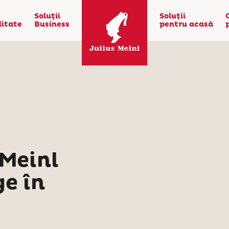
Soluţii
Soluţii
litate
Business
pentru acasă
Meinl
e în