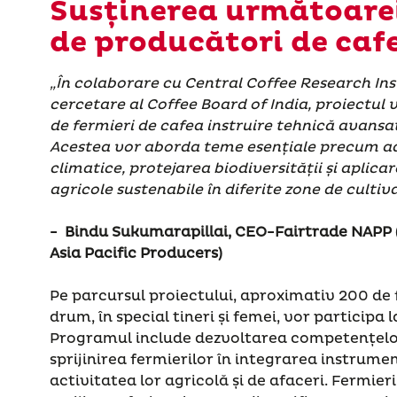
Susținerea următoarei
de producători de caf
„În colaborare cu Central Coffee Research Inst
cercetare al Coffee Board of India, proiectul v
de fermieri de cafea instruire tehnică avansat
Acestea vor aborda teme esențiale precum ad
climatice, protejarea biodiversității și aplica
agricole sustenabile în diferite zone de cultiva
- Bindu Sukumarapillai, CEO-Fairtrade NAPP 
Asia Pacific Producers)
Pe parcursul proiectului, aproximativ 200 de 
drum, în special tineri și femei, vor participa 
Programul include dezvoltarea competențelo
sprijinirea fermierilor în integrarea instrumen
activitatea lor agricolă și de afaceri. Fermieri