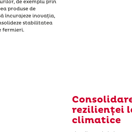
urilor, de exemplu prin
crea produse de
să încurajeze inovația,
nsolideze stabilitatea
 fermieri.
Consolidare
rezilienței 
climatice