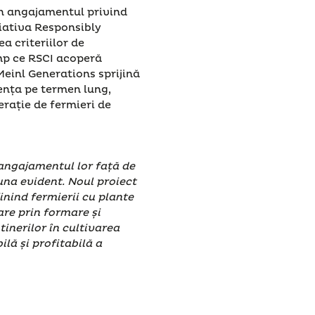
in angajamentul privind
iativa Responsibly
a criteriilor de
imp ce RSCI acoperă
Meinl Generations sprijină
ența pe termen lung,
rație de fermieri de
 angajamentul lor față de
una evident. Noul proiect
inind fermierii cu plante
are prin formare și
tinerilor în cultivarea
lă și profitabilă a