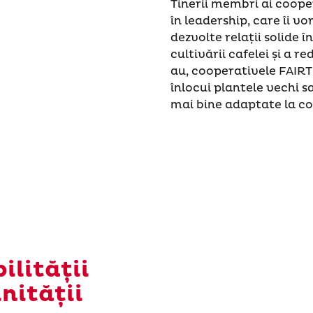
Tinerii membri ai coop
în leadership, care îi vo
dezvolte relații solide 
cultivării cafelei și a 
au, cooperativele FAIRT
înlocui plantele vechi s
mai bine adaptate la co
ilității
nității