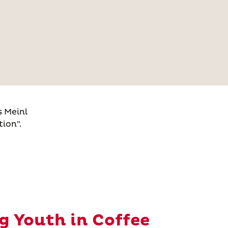
s Meinl
ion”.
 Youth in Coffee