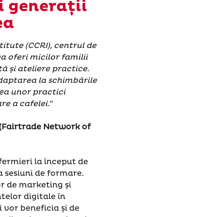
 generații
ea
itute (CCRI), centrul de
a oferi micilor familii
ă și ateliere practice.
aptarea la schimbările
rea unor practici
re a cafelei.”
(Fairtrade Network of
fermieri la început de
la sesiuni de formare.
r de marketing și
telor digitale în
i vor beneficia și de