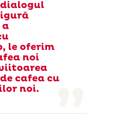
 dialogul
sigură
 a
cu
, le oferim
afea noi
viitoarea
 de cafea cu
ilor noi.