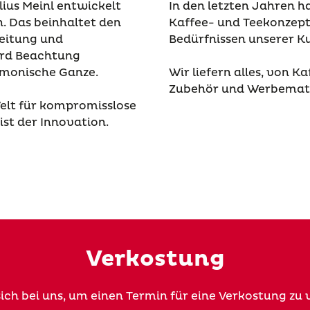
lius Meinl entwickelt
In den letzten Jahren 
. Das beinhaltet den
Kaffee- und Teekonzepte
reitung und
Bedürfnissen unserer K
ird Beachtung
rmonische Ganze.
Wir liefern alles, von 
Zubehör und Werbemater
Welt für kompromisslose
ist der Innovation.
Verkostung
sich bei uns, um einen Termin für eine Verkostung zu 