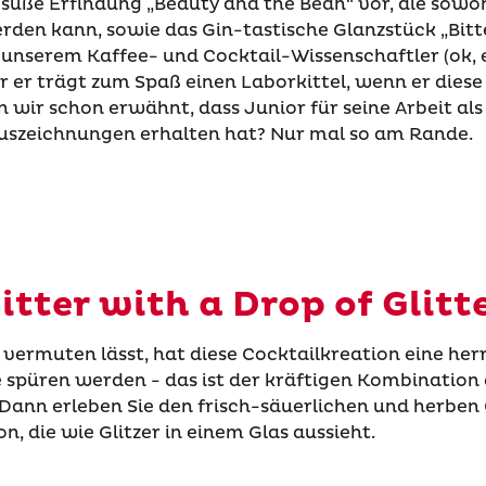
e süße Erfindung „Beauty and the Bean“ vor, die sowoh
rden kann, sowie das Gin-tastische Glanzstück „Bitt
n unserem Kaffee- und Cocktail-Wissenschaftler (ok, e
r er trägt zum Spaß einen Laborkittel, wenn er diese
 wir schon erwähnt, dass Junior für seine Arbeit als
uszeichnungen erhalten hat? Nur mal so am Rande.
itter with a Drop of Glitt
ermuten lässt, hat diese Cocktailkreation eine herrl
e spüren werden - das ist der kräftigen Kombination
 Dann erleben Sie den frisch-säuerlichen und herben
n, die wie Glitzer in einem Glas aussieht.