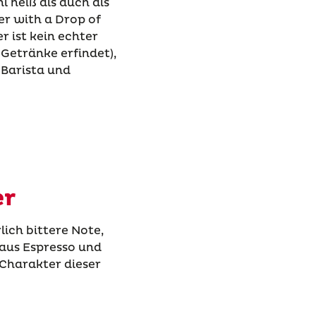
l heiß als auch als
er with a Drop of
r ist kein echter
 Getränke erfindet),
 Barista und
er
ich bittere Note,
 aus Espresso und
 Charakter dieser