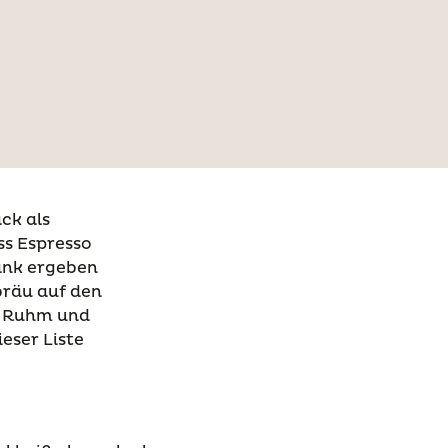
ck als
ss Espresso
ränk ergeben
bräu auf den
en Ruhm und
eser Liste