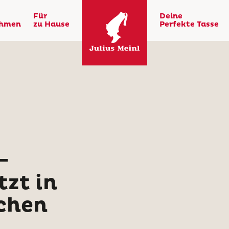
Für
Deine
ehmen
zu Hause
Perfekte Tasse
-
tzt in
chen