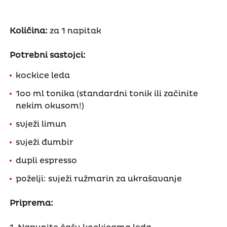
Količina:
za 1 napitak
Potrebni sastojci:
kockice leda
1oo ml tonika (standardni tonik ili začinite
nekim okusom!)
svježi limun
svježi đumbir
dupli espresso
poželji: svježi ružmarin za ukrašavanje
Priprema: