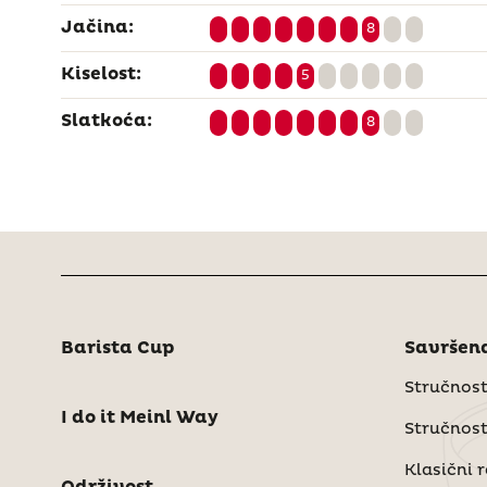
Jačina:
8
Kiselost:
5
Slatkoća:
8
Barista Cup
Savršena
Stručnost
I do it Meinl Way
Stručnost
Klasični 