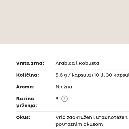
Vrsta zrna:
Arabica i Robusta
Količina:
5,6 g / kapsula (10 ili 30 kapsul
Aroma:
Nježna
Razina
3
?
prženja:
Okus:
Vrlo zaokružen i uravnotežen
povratnim okusom