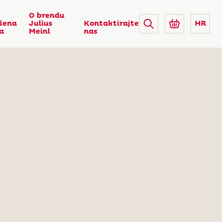
O brendu
šena
Julius
Kontaktirajte
HR
ca
Meinl
nas