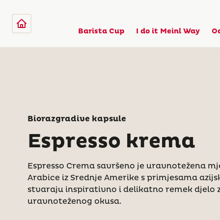
Barista Cup
I do it Meinl Way
O
Biorazgradive kapsule
Espresso krema
Espresso Crema savršeno je uravnotežena mj
Arabice iz Srednje Amerike s primjesama azij
stvaraju inspirativno i delikatno remek djelo
uravnoteženog okusa.