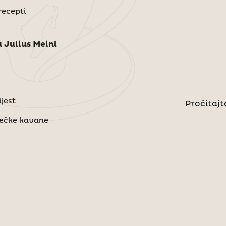
recepti
 Julius Meinl
jest
Pročitajte
bečke kavane