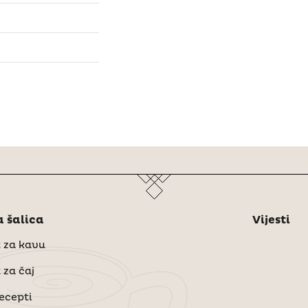
 šalica
Vijesti
 za kavu
 za čaj
recepti