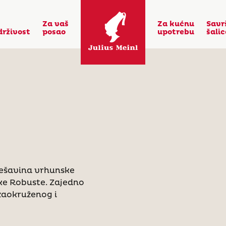
Za vaš
Za kućnu
Savr
drživost
posao
upotrebu
šali
ešavina vrhunske
ske Robuste. Zajedno
 zaokruženog i