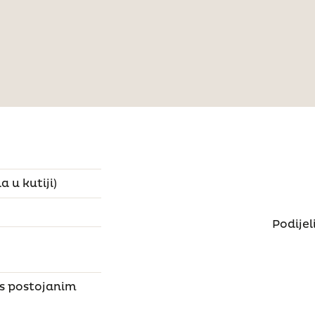
a u kutiji)
Podijel
 s postojanim