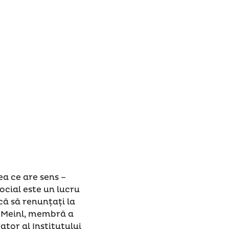
ea ce are sens –
ocial este un lucru
că să renunțați la
na Meinl, membră a
ator al Institutului