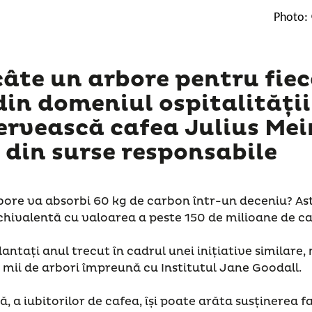
Photo: 
âte un arbore pentru fiec
din domeniul ospitalității
servească cafea Julius Mei
 din surse responsabile
rbore va absorbi 60 kg de carbon într-un deceniu? As
hivalentă cu valoarea a peste 150 de milioane de ca
plantați anul trecut în cadrul unei inițiative similar
mii de arbori împreună cu Institutul Jane Goodall.
 a iubitorilor de cafea, își poate arăta susținerea f