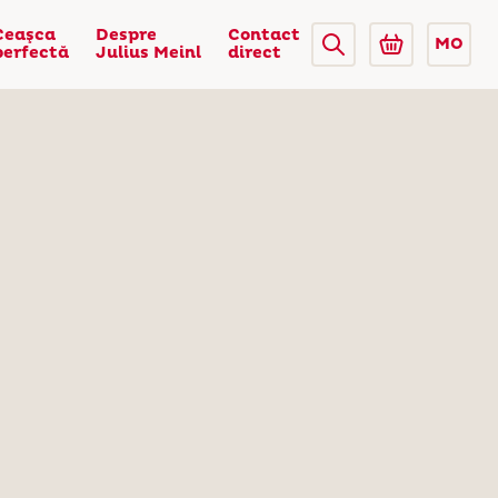
Ceaşca
Despre
Contact
MO
perfectă
Julius Meinl
direct