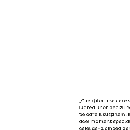
„Clienților li se cer
luarea unor decizii 
pe care îl susținem, 
acel moment special a
celei de-a cincea gen