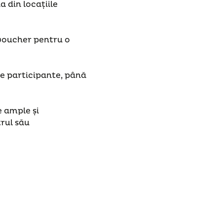
 din locațiile
 voucher pentru o
le participante, până
e ample și
trul său