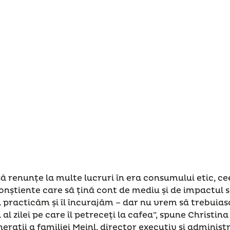
e să renunțe la multe lucruri în era consumului etic, ce
conștiente care să țină cont de mediu și de impactul s
îl practicăm și îl încurajăm – dar nu vrem să trebuias
l zilei pe care îl petreceți la cafea”, spune Christi
erații a familiei Meinl, director executiv și administr