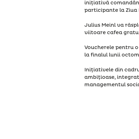
inițiativă comandând
participante la Ziua
Julius Meinl va răsp
viitoare cafea gratui
Voucherele pentru o 
la finalul lunii octom
Inițiativele din cadr
ambițioase, integrate
managementul social 