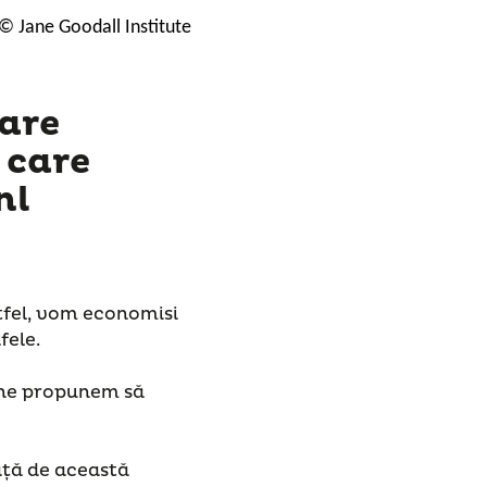
© Jane Goodall Institute
are
 care
nl
tfel, vom economisi
fele.
e, ne propunem să
ață de această