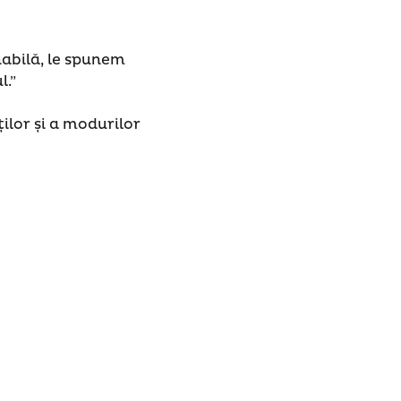
abilă, le spunem
l.”
ilor și a modurilor