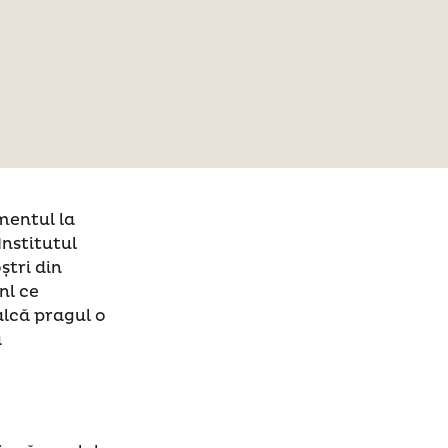
mentul la
Institutul
ștri din
nl ce
calcă pragul o
ă