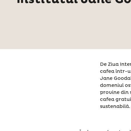
De Ziua Int
cafea într-u
Jane Goodall
domeniul ospi
provine din s
cafea gratui
sustenabilă.