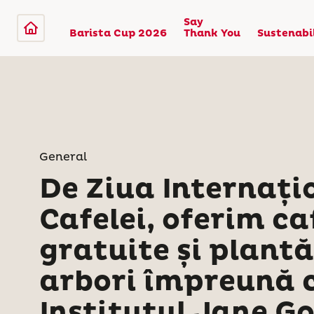
Say
Barista Cup 2026
Thank You
Sustenabi
General
De Ziua Internați
Cafelei, oferim ca
gratuite și plant
arbori împreună 
Institutul Jane G