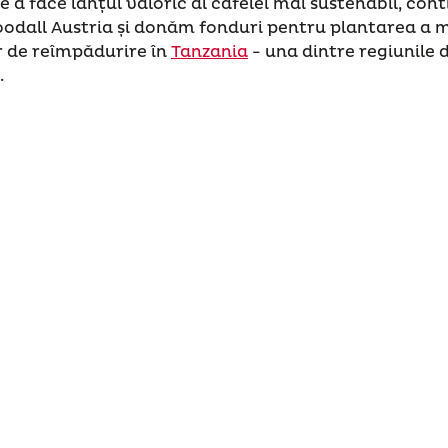
e a face lanțul valoric al cafelei mai sustenabil, c
oodall Austria și donăm fonduri pentru plantarea a mi
or de reîmpădurire în
Tanzania
- una dintre regiunile 
.