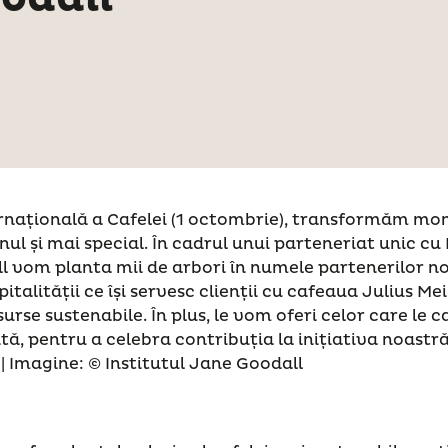
ernațională a Cafelei (1 octombrie), transformăm mo
nul și mai special. În cadrul unui parteneriat unic cu 
 vom planta mii de arbori în numele partenerilor no
talității ce își servesc clienții cu cafeaua Julius Mei
urse sustenabile. În plus, le vom oferi celor care le 
tă, pentru a celebra contribuția la inițiativa noastr
 | Imagine: © Institutul Jane Goodall