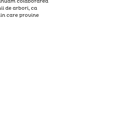
ontinuăm colaborarea
i de arbori, ca
din care provine