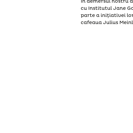
În demersul nostru d
cu Institutul Jane G
parte a inițiativei l
cafeaua Julius Meinl