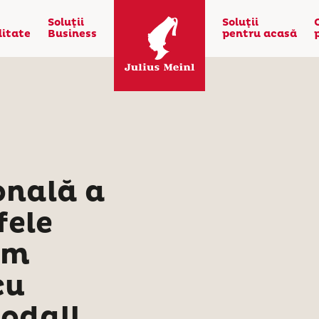
Soluţii
Soluţii
litate
Business
pentru acasă
onală a
fele
ăm
cu
oodall