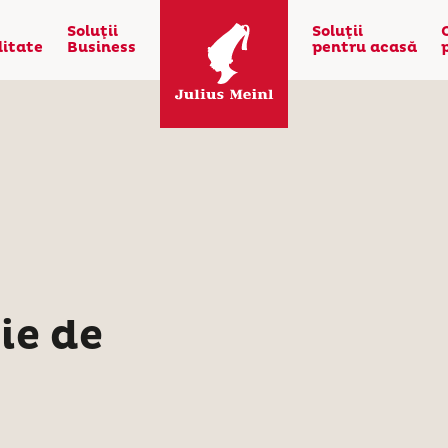
Soluţii
Soluţii
litate
Business
pentru acasă
ie de