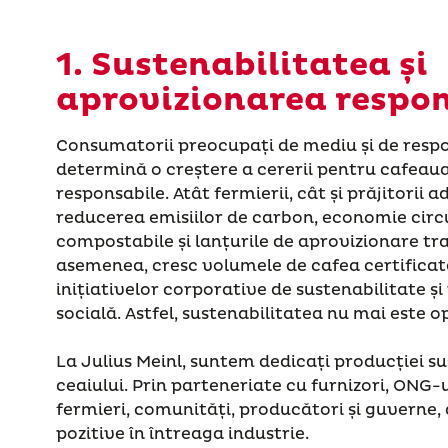
1. Sustenabilitatea și
aprovizionarea respo
Consumatorii preocupați de mediu și de respo
determină o creștere a cererii pentru cafeaua
responsabile. Atât fermierii, cât și prăjitorii
reducerea emisiilor de carbon, economie circ
compostabile și lanțurile de aprovizionare tr
asemenea, cresc volumele de cafea certificat
inițiativelor corporative de sustenabilitate și
socială. Astfel, sustenabilitatea nu mai este op
La Julius Meinl, suntem dedicați producției sus
ceaiului. Prin parteneriate cu furnizori, ONG-u
fermieri, comunități, producători și guverne
pozitive în întreaga industrie.