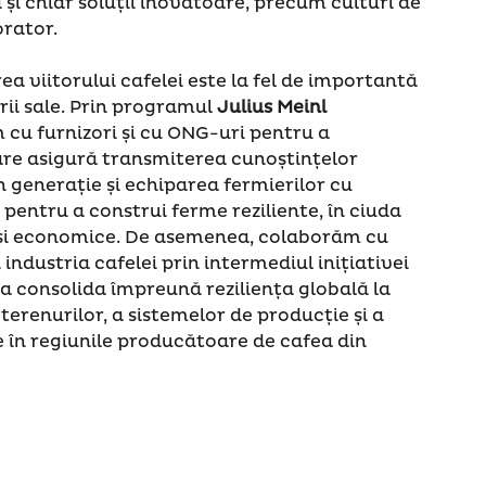
și chiar soluții inovatoare, precum culturi de
orator.
rea viitorului cafelei este la fel de importantă
ii sale. Prin programul
Julius Meinl
 cu furnizori și cu ONG-uri pentru a
re asigură transmiterea cunoștințelor
n generație și echiparea fermierilor cu
pentru a construi ferme reziliente, în ciuda
 și economice. De asemenea, colaborăm cu
 industria cafelei prin intermediul inițiativei
 a consolida împreună reziliența globală la
terenurilor, a sistemelor de producție și a
le în regiunile producătoare de cafea din