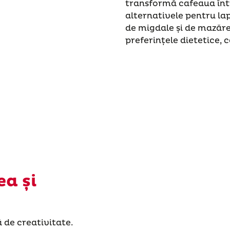
transformă cafeaua într
alternativele pentru la
de migdale și de mazăre
preferințele dietetice, c
ea și
ă de creativitate.