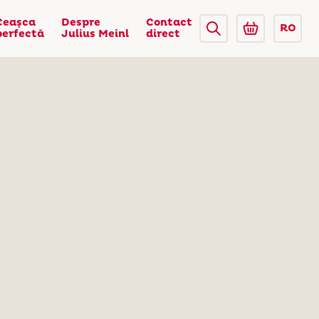
Ceaşca
Despre
Contact
RO
perfectă
Julius Meinl
direct