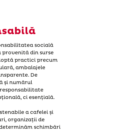
nsabilă
nsabilitatea socială
 provenită din surse
 adoptă practici precum
ulară, ambalajele
ansparente. De
ă și numărul
 responsabilitate
țională, ci esențială.
tenabile a cafelei și
ri, organizații de
, determinăm schimbări