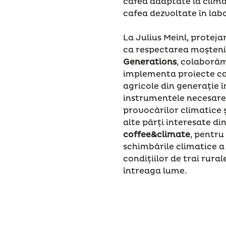
cafea adaptate la climă 
cafea dezvoltate în lab
La Julius Meinl, proteja
ca respectarea moștenir
Generations
, colaborăm
implementa proiecte ca
agricole din generație î
instrumentele necesare 
provocărilor climatice
alte părți interesate din
coffee&climate
, pentru
schimbările climatice a 
condițiilor de trai rura
întreaga lume.