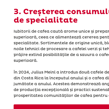
3. Creșterea consumulu
de specialitate
Iubitorii de cafea caută arome unice și prepa
superioară, ceea ce alimentează cererea pen
specialitate. Sortimentele de origine unică, bl
noile tehnici de procesare a cafelei verzi și t
prăjire extind posibilitățile de a savura o cafe
superioară.
În 2024, Julius Meinl a introdus două cafele de
din Costa Rica la începutul anului și o cafea d
jumătate a anului. Acestea demonstrează an
de producția excepțională și practici sustenab
prosperitatea comunităților de cafea pentru g