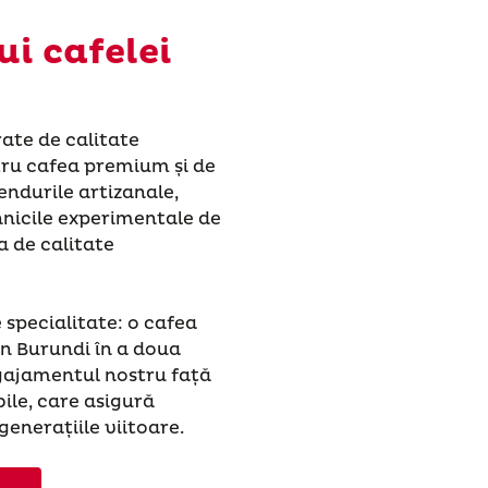
i cafelei
rate de calitate
tru cafea premium și de
endurile artizanale,
ehnicile experimentale de
a de calitate
 specialitate: o cafea
in Burundi în a doua
gajamentul nostru față
ile, care asigură
enerațiile viitoare.