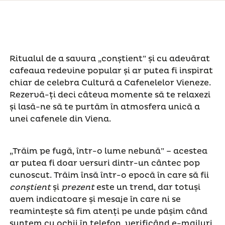
Ritualul de a savura „conștient” și cu adevărat
cafeaua redevine popular și ar putea fi inspirat
chiar de celebra Cultură a Cafenelelor Vieneze.
Rezervă-ți deci câteva momente să te relaxezi
și lasă-ne să te purtăm în atmosfera unică a
unei cafenele din Viena.
„Trăim pe fugă, într-o lume nebună” – acestea
ar putea fi doar versuri dintr-un cântec pop
cunoscut. Trăim însă într-o epocă în care să fii
conștient
și
prezent
este un trend, dar totuși
avem indicatoare și mesaje în care ni se
reamintește să fim atenți pe unde pășim când
suntem cu ochii în telefon, verificând e-mailuri