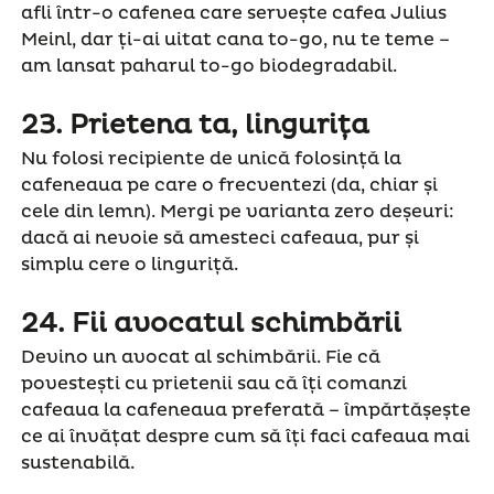
afli într-o cafenea care servește cafea Julius
Meinl, dar ți-ai uitat cana to-go, nu te teme –
am lansat paharul to-go biodegradabil.
23.
Prietena ta, lingurița
Nu folosi recipiente de unică folosință la
cafeneaua pe care o frecventezi (da, chiar și
cele din lemn). Mergi pe varianta zero deșeuri:
dacă ai nevoie să amesteci cafeaua, pur și
simplu cere o linguriță.
24
.
Fii avocatul schimbării
Devino un avocat al schimbării. Fie că
povestești cu prietenii sau că îți comanzi
cafeaua la cafeneaua preferată – împărtășește
ce ai învățat despre cum să îți faci cafeaua mai
sustenabilă.