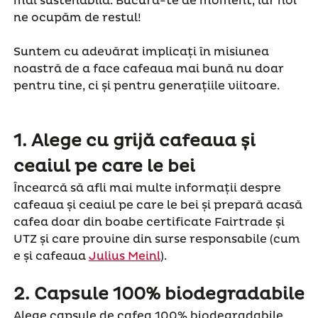
mai sustenabilă. Bucură-te de moment, iar noi
ne ocupăm de restul!
Suntem cu adevărat implicați în misiunea
noastră de a face cafeaua mai bună nu doar
pentru tine, ci și pentru generațiile viitoare.
1.
Alege cu grijă cafeaua și
ceaiul pe care le bei
Încearcă să afli mai multe informații despre
cafeaua și ceaiul pe care le bei și prepară acasă
cafea doar din boabe certificate Fairtrade și
UTZ și care provine din surse responsabile (cum
e și cafeaua
Julius Meinl
).
2.
Capsule 100% biodegradabile
Alege capsule de cafea 100% biodegradabile