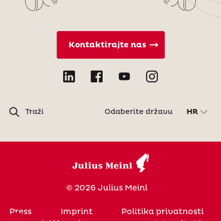
Kontaktirajte nas
Traži
Odaberite državu
HR
© 2026 Julius Meinl
Press
Imprint
Politika privatnosti