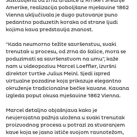
Sastavljena od zrna arabice iz Afrike i Srednje
Amerike, realizacija poboljšane mješavine 1862
Vienna uključivala je dugo putovanje puno
pedantno poduzetih koraka od strane ljudi
kojima kava predstavlja znanost.
“Kada neumorno težite savršenstvu, svaki
trenutak u procesu, od zrna do šalice, mora se
poduzimati sa savršenstvom na umu”, kaže
nam u videopozivu Marcel Loeffler, izvršni
direktor tvrtke Julius Meinl. Sjedi ispred
virtualne pozadine koja prikazuje elegantno
okruženje tradicionalne bečke kavane. Kavana
izgleda poput okusa mješavine 1862 Vienna.
Marcel detaljno objašnjava kako je
nevjerojatna pažnja uložena u svaki trenutak
proizvodnog procesa u potrazi za stvaranjem
kave koja se jasno ističe svojom ravnotežom,