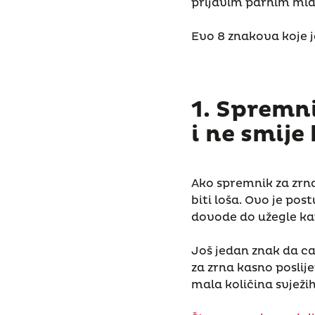
prljavim parnim mla
Evo 8 znakova koje j
1. Spremni
i ne smije
Ako spremnik za zrna 
biti loša. Ovo je post
dovode do užegle kav
Još jedan znak da ca
za zrna kasno poslije
mala količina svježi