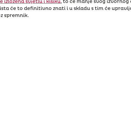
 izložena svjetlu i kisiku
, to će manje svog izvornog 
ista će to definitivno znati i u skladu s tim će upravl
oz spremnik.