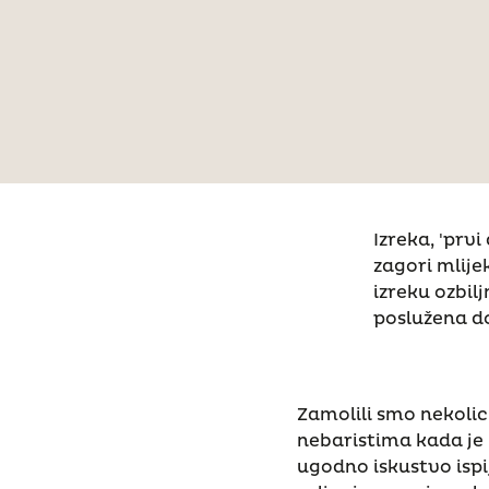
Izreka, 'prvi
zagori mlije
izreku ozbilj
poslužena d
Zamolili smo nekolic
nebaristima kada je u
ugodno iskustvo ispi