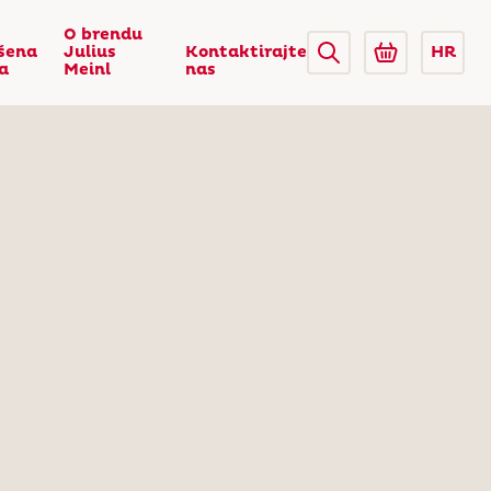
O brendu
šena
Julius
Kontaktirajte
HR
ca
Meinl
nas