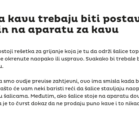
za kavu trebaju biti posta
in na aparatu za kavu
toji rešetka za grijanje koja je tu da održi šalice to
lice okrenute naopako ili uspravo. Svakako bi trebale 
u.
da smo ovdje previse zahtjevni, ovo ima smisla kada b
ašto će vam neki baristi reći da šalice stavljaju nao
u šalicama. Međutim, ako šalice stoje na aparatu do
je to čvrst dokaz da ne prodaju puno kave i to nikad