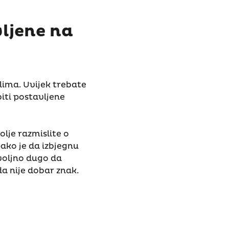
vljene na
plima. Uvijek trebate
biti postavljene
olje razmislite o
pako je da izbjegnu
voljno dugo da
a nije dobar znak.