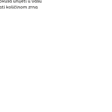
okusa unijeti u vašu
jati količinom zrna