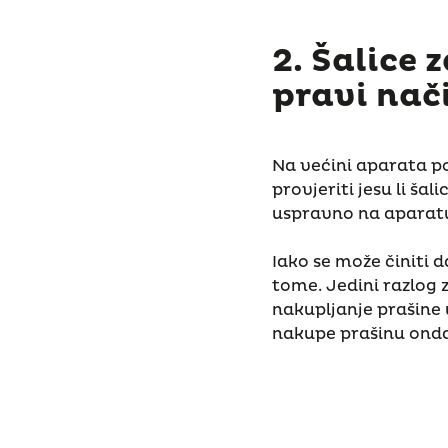
2. Šalice 
pravi nač
Na većini aparata pos
provjeriti jesu li ša
uspravno na aparat
Iako se može činiti 
tome. Jedini razlog z
nakupljanje prašine 
nakupe prašinu onda 