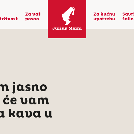
Za vaš
Za kućnu
Savr
drživost
posao
upotrebu
šali
m jasno
a će vam
ša kava u