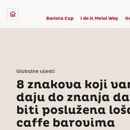
Barista Cup
I do it Meinl Way
O
Globalne vijesti
8 znakova koji va
daju do znanja d
biti poslužena lo
caffe barovima