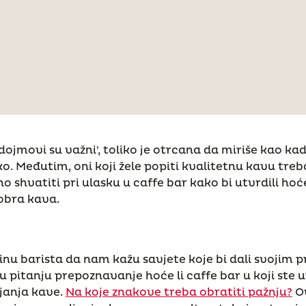
 dojmovi su važni', toliko je otrcana da miriše kao kad
ko. Međutim, oni koji žele popiti kvalitetnu kavu treba
no shvatiti pri ulasku u caffe bar kako bi utvrdili hoće 
obra kava.
inu barista da nam kažu savjete koje bi dali svojim p
 pitanju prepoznavanje hoće li caffe bar u koji ste u
janja kave.
Na koje znakove treba obratiti pažnju?
Ov