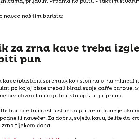
znicama, prljavim krpama na pultu - takvim stvari
e naveo naš tim barista:
k za zrna kave treba izgle
 biti pun
kave (plastični spremnik koji stoji na vrhu mlinca) n
ulat po kojoj biste trebali birati svoje caffe barove. S
e bez obzira koliko je barista vješt u pripremi.
ffe bar nije toliko strastven u pripremi kave je ako 
podne ili navečer. Za dobru, svježu kavu, želite da kr
h zrna tijekom dana.