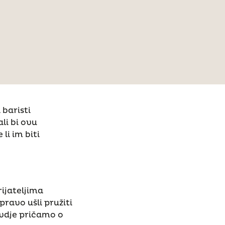
 baristi
li bi ovu
li im biti
rijateljima
pravo ušli pružiti
dje pričamo o