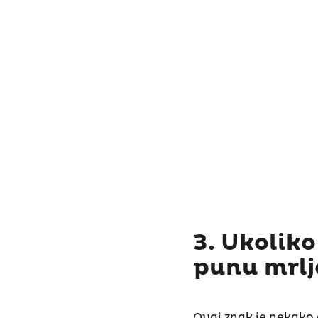
3. Ukolik
punu mrlja
Ovaj znak je nekako 