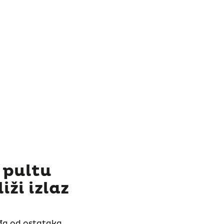
 pultu
ži izlaz
eđa od ostataka