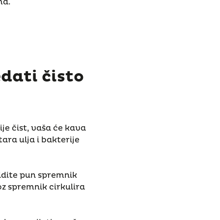
ma.
dati čisto
ije čist, vaša će kava
tara ulja i bakterije
vidite pun spremnik
oz spremnik cirkulira