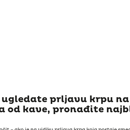
o ugledate prljavu krpu na
 od kave, pronađite najbli
očit – ako je na vidiku prljava krpa koja postaje sm