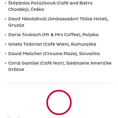
Štěpánka Potůčková (Café and Bistro
Chodský), Češka
Davit Nikolishvili (Ambassadori Tbilisi Hotel),
Gruzija
Daria Tovkach (Mr & Mrs Coffee), Poljska
Ionela Todoran (Café Wien), Rumunjska
David Melicher (Crowne Plaza), Slovačka
Coral Gamliel (Café Noir), Sjedinjene Američke
Države