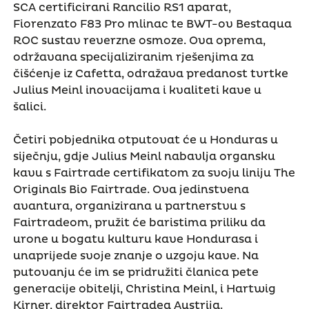
SCA certificirani Rancilio RS1 aparat,
Fiorenzato F83 Pro mlinac te BWT-ov Bestaqua
ROC sustav reverzne osmoze. Ova oprema,
održavana specijaliziranim rješenjima za
čišćenje iz Cafetta, odražava predanost tvrtke
Julius Meinl inovacijama i kvaliteti kave u
šalici.
Četiri pobjednika otputovat će u Honduras u
siječnju, gdje Julius Meinl nabavlja organsku
kavu s Fairtrade certifikatom za svoju liniju The
Originals Bio Fairtrade. Ova jedinstvena
avantura, organizirana u partnerstvu s
Fairtradeom, pružit će baristima priliku da
urone u bogatu kulturu kave Hondurasa i
unaprijede svoje znanje o uzgoju kave. Na
putovanju će im se pridružiti članica pete
generacije obitelji, Christina Meinl, i Hartwig
Kirner, direktor Fairtradea Austrija.