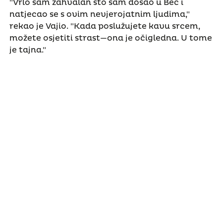
"Vrlo sam zahvalan što sam došao u Beč i
natjecao se s ovim nevjerojatnim ljudima,"
rekao je Vajio. "Kada poslužujete kavu srcem,
možete osjetiti strast—ona je očigledna. U tome
je tajna."