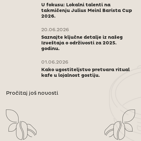
U fokusu: Lokalni talenti na
takmičenju Julius Meinl Barista Cup
2026.
20.06.2026
Saznajte ključne detalje iz našeg
Izveštaja o održivosti za 2025.
godinu.
01.06.2026
Kako ugostiteljstvo pretvara ritual
kafe u lojalnost gostiju.
Pročitaj još novosti