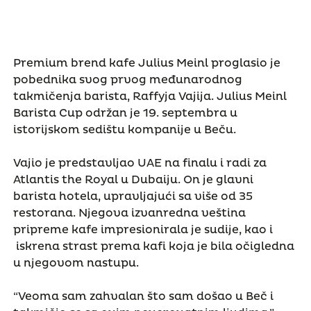
Premium brend kafe Julius Meinl proglasio je
pobednika svog prvog međunarodnog
takmičenja barista, Raffyja Vajija. Julius Meinl
Barista Cup održan je 19. septembra u
istorijskom sedištu kompanije u Beču.
Vajio je predstavljao UAE na finalu i radi za
Atlantis the Royal u Dubaiju. On je glavni
barista hotela, upravljajući sa više od 35
restorana. Njegova izvanredna veština
pripreme kafe impresionirala je sudije, kao i
iskrena strast prema kafi koja je bila očigledna
u njegovom nastupu.
“Veoma sam zahvalan što sam došao u Beč i