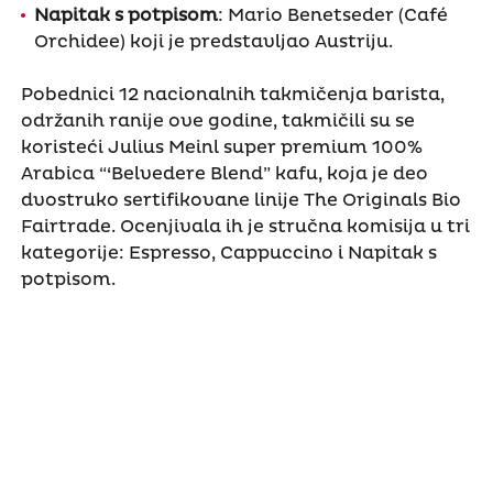
Napitak s potpisom
: Mario Benetseder (Café
Orchidee) koji je predstavljao Austriju.
Pobednici 12 nacionalnih takmičenja barista,
održanih ranije ove godine, takmičili su se
koristeći Julius Meinl super premium 100%
Arabica “‘Belvedere Blend” kafu, koja je deo
dvostruko sertifikovane linije The Originals Bio
Fairtrade. Ocenjivala ih je stručna komisija u tri
kategorije: Espresso, Cappuccino i Napitak s
potpisom.