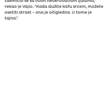
takmičio se sa ovim neverovatnim ljudima,”
rekao je Vajio. “Kada služite kafu srcem, možete
osetiti strast - ona je očigledna. U tome je
tajna.”