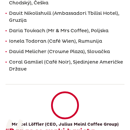
Chodský), Češka
Davit Nikolishvili (Ambassadori Tbilisi Hotel),
Gruzija
Daria Tovkach (Mr & Mrs Coffee), Poljska
Ionela Todoran (Café Wien), Rumunija
David Melicher (Crowne Plaza), Slovačka
Coral Gamliel (Café Noir), Sjedinjene Američke
Države
Marcel Löffler (CEO, Julius Meinl Coffee Group)