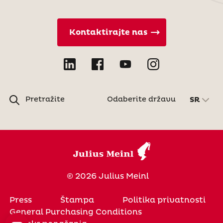
Kontaktirajte nas
Pretražite
Odaberite državu
SR
© 2026 Julius Meinl
Press
Štampa
Politika privatnosti
General Purchasing Conditions