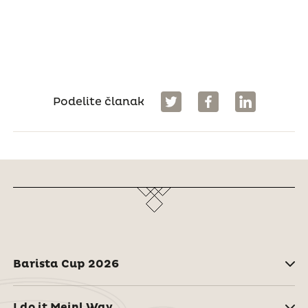
Podelite članak
Barista Cup 2026
I do it Meinl Way