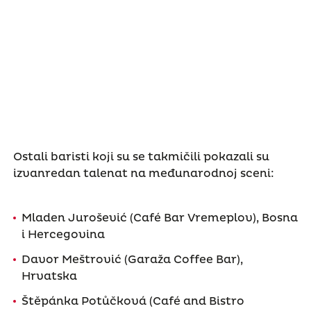
Ostali baristi koji su se takmičili pokazali su
izvanredan talenat na međunarodnoj sceni:
Mladen Jurošević (Café Bar Vremeplov), Bosna
i Hercegovina
Davor Meštrović (Garaža Coffee Bar),
Hrvatska
Štěpánka Potůčková (Café and Bistro