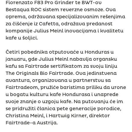
Fiorenzato F83 Pro Grinder te BWT-ov
Bestaqua ROC sistem reverzne osmoze. Ova
oprema, održavana specijalizovanim rešenjima
za čišćenje iz Cafetta, odražava predanost
kompanije Julius Meinl inovacijama i kvalitetu
kafe u šoljici.
Četiri pobednika otputovaće u Honduras u
januaru, gde Julius Meinl nabavlja organsku
kafu sa Fairtrade sertifikatom za svoju liniju
The Originals Bio Fairtrade. Ova jedinstvena
avantura, organizovana u partnerstvu sa
Fairtradeom, pružiće baristima priliku da urone
u bogatu kulturu kafe Hondurasa i unaprede
svoje znanje o uzgoju kafe. Na putovanju će im
se pridružiti članica pete generacije porodice,
Christina Meinl, i Hartwig Kirner, direktor
Fairtrade-a Austrija.