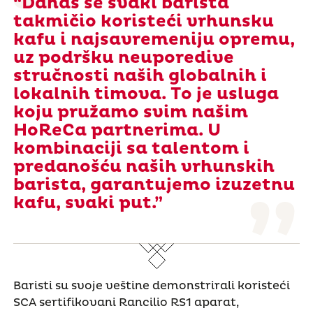
“Danas se svaki barista
takmičio koristeći vrhunsku
kafu i najsavremeniju opremu,
uz podršku neuporedive
stručnosti naših globalnih i
lokalnih timova. To je usluga
koju pružamo svim našim
HoReCa partnerima. U
kombinaciji sa talentom i
predanošću naših vrhunskih
barista, garantujemo izuzetnu
kafu, svaki put.”
Baristi su svoje veštine demonstrirali koristeći
SCA sertifikovani Rancilio RS1 aparat,