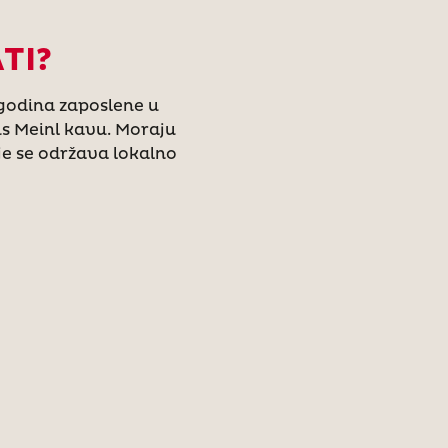
TI?
 godina zaposlene u
ius Meinl kavu. Moraju
dje se održava lokalno