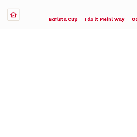
Barista Cup
I do it Meinl Way
O