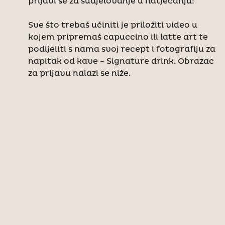
prijavi se za sudjelovanje u natjecanju!
Sve što trebaš učiniti je priložiti video u
kojem pripremaš capuccino ili latte art te
podijeliti s nama svoj recept i fotografiju za
napitak od kave - Signature drink. Obrazac
za prijavu nalazi se niže.