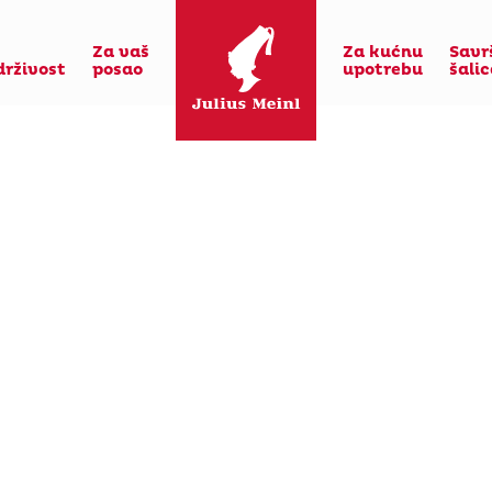
Za vaš
Za kućnu
Savr
drživost
posao
upotrebu
šali