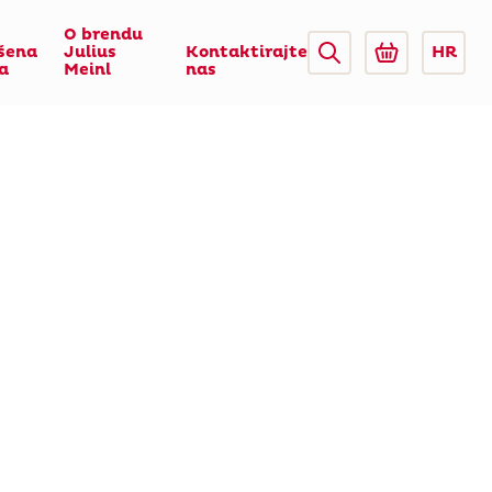
O brendu
šena
Julius
Kontaktirajte
HR
ca
Meinl
nas