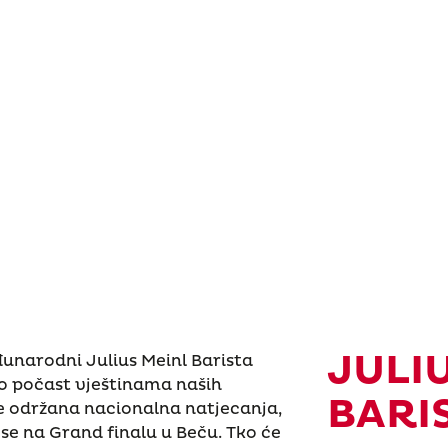
JULI
narodni Julius Meinl Barista
o počast vještinama naših
BARI
 će održana nacionalna natjecanja,
se na Grand finalu u Beču. Tko će