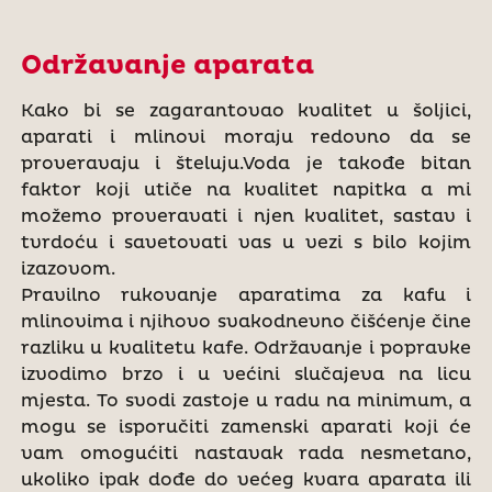
Održavanje aparata
Kako bi se zagarantovao kvalitet u šoljici,
aparati i mlinovi moraju redovno da se
proveravaju i šteluju.Voda je takođe bitan
faktor koji utiče na kvalitet napitka a mi
možemo proveravati i njen kvalitet, sastav i
tvrdoću i savetovati vas u vezi s bilo kojim
izazovom.
Pravilno rukovanje aparatima za kafu i
mlinovima i njihovo svakodnevno čišćenje čine
razliku u kvalitetu kafe. Održavanje i popravke
izvodimo brzo i u većini slučajeva na licu
mjesta. To svodi zastoje u radu na minimum, a
mogu se isporučiti zamenski aparati koji će
vam omogućiti nastavak rada nesmetano,
ukoliko ipak dođe do većeg kvara aparata ili