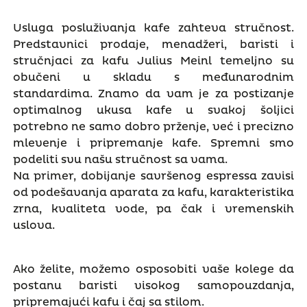
Usluga posluživanja kafe zahteva stručnost.
Predstavnici prodaje, menadžeri, baristi i
stručnjaci za kafu Julius Meinl temeljno su
obučeni u skladu s međunarodnim
standardima. Znamo da vam je za postizanje
optimalnog ukusa kafe u svakoj šoljici
potrebno ne samo dobro prženje, već i precizno
mlevenje i pripremanje kafe. Spremni smo
podeliti svu našu stručnost sa vama.
Na primer, dobijanje savršenog espressa zavisi
od podešavanja aparata za kafu, karakteristika
zrna, kvaliteta vode, pa čak i vremenskih
uslova.
Ako želite, možemo osposobiti vaše kolege da
postanu baristi visokog samopouzdanja,
pripremajući kafu i čaj sa stilom.