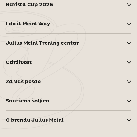
Barista Cup 2026
I do it Meinl Way
Julius Meinl Trening centar
Održivost
Za vaš posao
Savršena šoljica
O brendu Julius Meinl