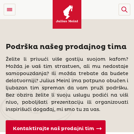
Podrška našeg prodajnog tima
Želite li privući više gostiju svojom kafom?
Možda je vaš tim strastven, ali mu nedostaje
samopouzdanja? Ili možda trebate da budete
delotvorniji? Julius Meinl ima potpuno obučen i
ljubazan tim spreman da vam pruži podršku.
Bez obzira želite li svoju uslugu podići na viši
nivo, poboljšati prezentaciju ili organizovati
inspirišući događaj, mi smo tu za vas.
Kontaktirajte naš prodajni tim