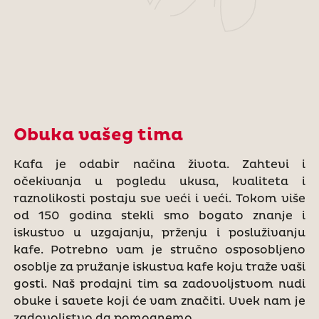
Obuka vašeg tima
Kafa je odabir načina života. Zahtevi i
očekivanja u pogledu ukusa, kvaliteta i
raznolikosti postaju sve veći i veći. Tokom više
od 150 godina stekli smo bogato znanje i
iskustvo u uzgajanju, prženju i posluživanju
kafe. Potrebno vam je stručno osposobljeno
osoblje za pružanje iskustva kafe koju traže vaši
gosti. Naš prodajni tim sa zadovoljstvom nudi
obuke i savete koji će vam značiti. Uvek nam je
zadovoljstvo da pomognemo.