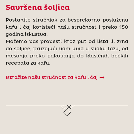
Savršena šoljica
Postanite stručnjak za besprekorno posluženu
kafu i čaj koristeći našu stručnost i preko 150
godina iskustva.
Možemo vas provesti kroz put od lista ili zrna
do šoljice, pružajući vam uvid u svaku fazu, od
mešanja preko pakovanja do klasičnih bečkih
recepata za kafu.
Istražite našu stručnost za kafu i čaj